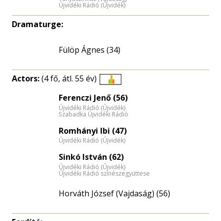
Újvidéki Rádió (Újvidék)
Dramaturge:
Fülöp Ágnes (34)
Actors:
(4 fő, átl. 55 év)
Életkori
Ferenczi Jenő (56)
eloszlás
Újvidéki Rádió (Újvidék)
nagyítása
Szabadka Újvidéki Rádió
Romhányi Ibi (47)
Újvidéki Rádió (Újvidék)
Sinkó István (62)
Újvidéki Rádió (Újvidék)
Újvidéki Rádió színészegyüttese
Horváth József (Vajdaság) (56)