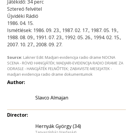
Játékidő: 34 perc
Sztereó felvétel
Újvidéki Rádió
1986. 04. 15.
Ismétlések: 1986. 09. 23., 1987. 02. 17., 1987. 05. 19.,
1988. 08. 09., 1991. 07. 23., 1992. 05. 26., 1994. 02. 15.,
2007. 10. 27., 2008. 09. 27.
Source:
Lakner Edit: Madjari-evidencija radio drame NOCNA
SCENA - RÖVID HANGJÁTÉK; MADJARI-EVIDENCIJA RADIO DRAME ZA
ODRASLE - HANGJÁTÉK FELNŐTTEK; ZABAVISTE-MESEJATEK -
madjari evidencija radio drame dokumentumok
Author:
Slavco Almajan
Director:
Hernyák György (34)
Tanyaszínház (Vajdaság)