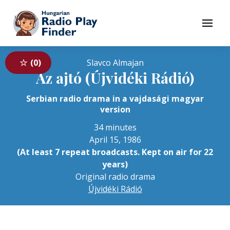
To navigation
To contents
Menu
0
Slavco Almajan
Az ajtó (Újvidéki Rádió)
Serbian radio drama in a vajdasági magyar
version
34 minutes
April 15, 1986
(At least 7 repeat broadcasts. Kept on air for 22
years)
Original radio drama
Újvidéki Rádió