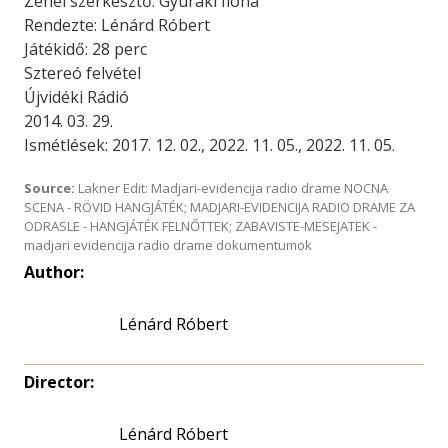
Zenei szerkesztő: Gyuráki Ilona
Rendezte: Lénárd Róbert
Játékidő: 28 perc
Sztereó felvétel
Újvidéki Rádió
2014. 03. 29.
Ismétlések: 2017. 12. 02., 2022. 11. 05., 2022. 11. 05.
Source:
Lakner Edit: Madjari-evidencija radio drame NOCNA
SCENA - RÖVID HANGJÁTÉK; MADJARI-EVIDENCIJA RADIO DRAME ZA
ODRASLE - HANGJÁTÉK FELNŐTTEK; ZABAVISTE-MESEJATEK -
madjari evidencija radio drame dokumentumok
Author:
Lénárd Róbert
Director:
Lénárd Róbert