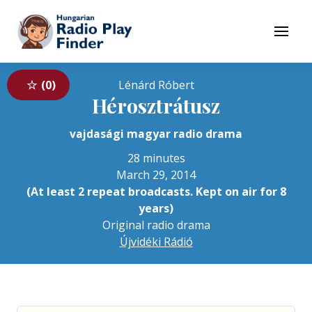
To navigation
To contents
Menu
0
Lénárd Róbert
Hérosztrátusz
vajdasági magyar radio drama
28 minutes
March 29, 2014
(At least 2 repeat broadcasts. Kept on air for 8
years)
Original radio drama
Újvidéki Rádió