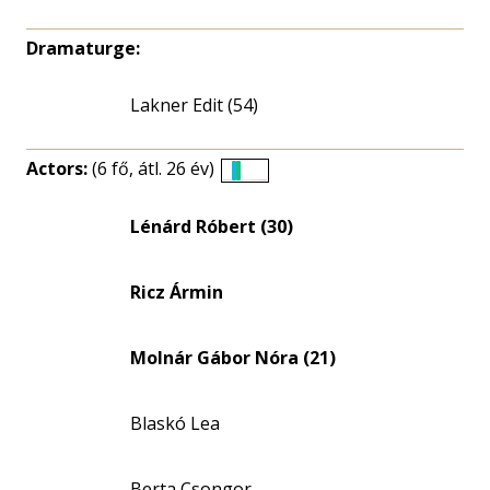
Dramaturge:
Lakner Edit (54)
Actors:
(6 fő, átl. 26 év)
Életkori
eloszlás
Lénárd Róbert (30)
nagyítása
Ricz Ármin
Molnár Gábor Nóra (21)
Blaskó Lea
Berta Csongor