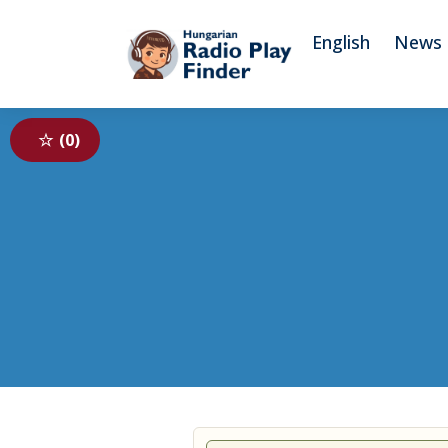
To navigation
To contents
English
News
0