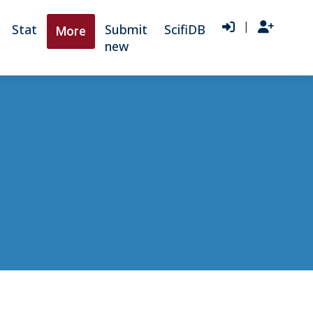
|
Stat
Submit
ScifiDB
More
new