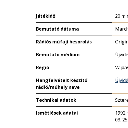
Játékidő
20 mi
Bemutató dátuma
March
Rádiós műfaji besorolás
Origi
Bemutató médium
Újvidé
Régió
Vajda
Hangfelvételt készítő
Újvidé
rádió/műhely neve
Technikai adatok
Szter
Ismétlések adatai
1992. 
03. 25