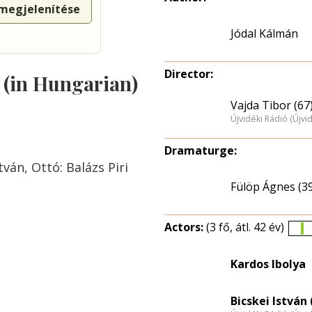
 megjelenítése
Jódal Kálmán
Director:
s (in Hungarian)
Vajda Tibor (67
Újvidéki Rádió (Újvi
Dramaturge:
tván, Ottó: Balázs Piri
Fülöp Ágnes (3
Actors:
(3 fő, átl. 42 év)
É
e
Kardos Ibolya
n
Bicskei István 