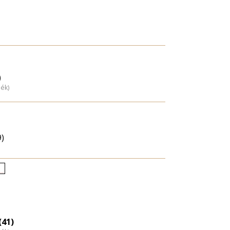
)
dék)
9)
letkori
loszlás
agyítása
(41)