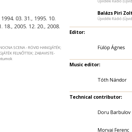
Újvidéki Rádió (Újvi
Balázs Piri Zol
 1994. 03. 31., 1995. 10.
Újvidéki Rádió (Újvi
1. 18., 2005. 12. 20., 2008.
Editor:
Fülöp Ágnes
me NOCNA SCENA - RÖVID HANGJÁTÉK;
GJÁTÉK FELNŐTTEK; ZABAVISTE-
entumok
Music editor:
Tóth Nándor
Technical contributor:
Doru Barbulov
Morvai Ferenc