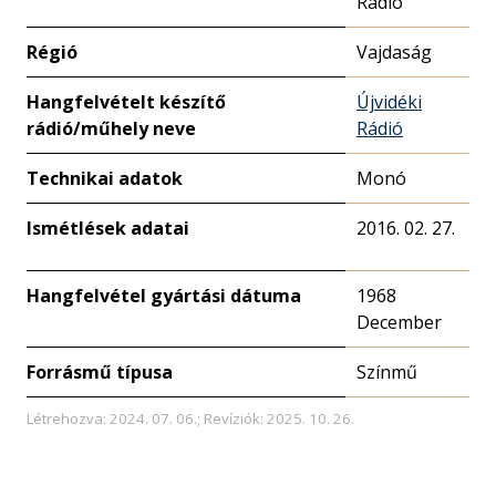
Rádió
Régió
Vajdaság
Hangfelvételt készítő
Újvidéki
rádió/műhely neve
Rádió
Technikai adatok
Monó
Ismétlések adatai
2016. 02. 27.
Hangfelvétel gyártási dátuma
1968
December
Forrásmű típusa
Színmű
Létrehozva: 2024. 07. 06.; Revíziók: 2025. 10. 26.