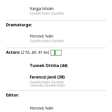
Varga István
Újvidéki Rádió (Újvidék)
Dramaturge:
Horovic Iván
Újvidéki Rádió (Újvidék)
Actors:
(2 fő, átl. 41 év)
Életkori
eloszlás
Tusnek Ottilia (44)
nagyítása
Ferenczi Jenő (38)
Újvidéki Rádió (Újvidék)
Szabadka Újvidéki Rádió
Editor:
Horovic Iván