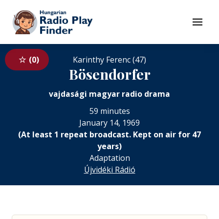
To navigation
To contents
Menu
0
Karinthy Ferenc (47)
Bösendorfer
vajdasági magyar radio drama
59 minutes
January 14, 1969
(At least 1 repeat broadcast. Kept on air for 47
years)
Adaptation
Újvidéki Rádió