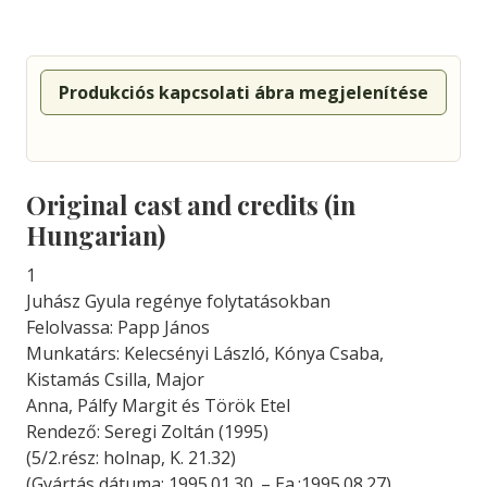
Produkciós kapcsolati ábra megjelenítése
Original cast and credits (in
Hungarian)
1
Juhász Gyula regénye folytatásokban
Felolvassa: Papp János
Munkatárs: Kelecsényi László, Kónya Csaba,
Kistamás Csilla, Major
Anna, Pálfy Margit és Török Etel
Rendező: Seregi Zoltán (1995)
(5/2.rész: holnap, K. 21.32)
(Gyártás dátuma: 1995.01.30. – Ea.:1995.08.27)