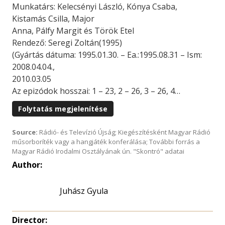
Munkatárs: Kelecsényi László, Kónya Csaba,
Kistamás Csilla, Major
Anna, Pálfy Margit és Török Etel
Rendező: Seregi Zoltán(1995)
(Gyártás dátuma: 1995.01.30. – Ea.:1995.08.31 – Ism:
2008.04.04.,
2010.03.05
Az epizódok hosszai: 1 – 23, 2 – 26, 3 – 26, 4…
Folytatás megjelenítése
Source:
Rádió- és Televízió Újság; Kiegészítésként Magyar Rádió
műsorboríték vagy a hangjáték konferálása; További forrás a
Magyar Rádió Irodalmi Osztályának ún. "Skontró" adatai
Author:
Juhász Gyula
Director: