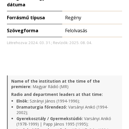
dátuma
Forrásmű típusa
Regény
Szövegforma
Felolvasás
Létrehozva: 2024. 03. 31.; Revíziók: 2025. 08. 04.
Name of the institution at the time of the
premiere:
Magyar Rádió (MR)
Radio and department leaders at that time:
Elnök:
Szirányi János (1994-1996);
Dramaturgia főrendező:
Varsányi Anikó (1994-
2002);
Gyerekosztály / Gyermekstúdió:
Varsányi Anikó
(1978-1999) | Papp János 1995 (1995);