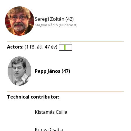
Seregi Zoltán (42)
Magyar Rádió (Budapest)
Actors:
(1 fő, átl. 47 év)
Életkori
eloszlás
nagyítása
Papp János (47)
Technical contributor:
Kistamás Csilla
Kónya Csaba