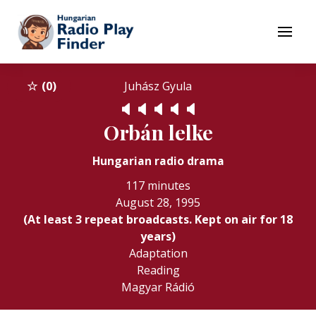
To navigation
To contents
Menu
0
Juhász Gyula
🔈
🔈
🔈
🔈
🔈
Orbán lelke
Hungarian radio drama
117 minutes
August 28, 1995
(At least 3 repeat broadcasts. Kept on air for 18
years)
Adaptation
Reading
Magyar Rádió