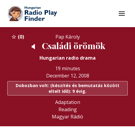
To navigation
To contents
Menu
0
Pap Károly
Családi örömök
🔈
Hungarian radio drama
19 minutes
December 12, 2008
Dobozban volt: (készítés és bemutatás között
eltelt idő): 9 évig.
Adaptation
Reading
Magyar Rádió