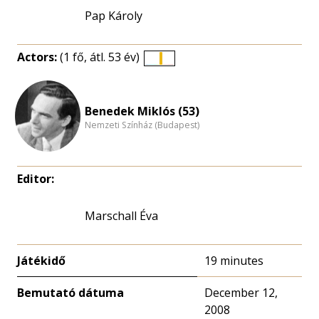
Pap Károly
Actors:
(1 fő, átl. 53 év)
Életkori
eloszlás
nagyítása
Benedek Miklós (53)
Nemzeti Színház (Budapest)
Editor:
Marschall Éva
Játékidő
19 minutes
Bemutató dátuma
December 12,
2008