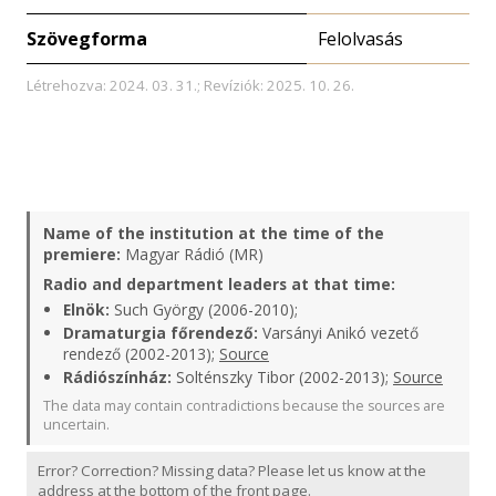
Szövegforma
Felolvasás
Létrehozva: 2024. 03. 31.; Revíziók: 2025. 10. 26.
Name of the institution at the time of the
premiere:
Magyar Rádió (MR)
Radio and department leaders at that time:
Elnök:
Such György (2006-2010);
Dramaturgia főrendező:
Varsányi Anikó vezető
rendező (2002-2013);
Source
Rádiószínház:
Solténszky Tibor (2002-2013);
Source
The data may contain contradictions because the sources are
uncertain.
Error? Correction? Missing data? Please let us know at the
address at the bottom of the front page.