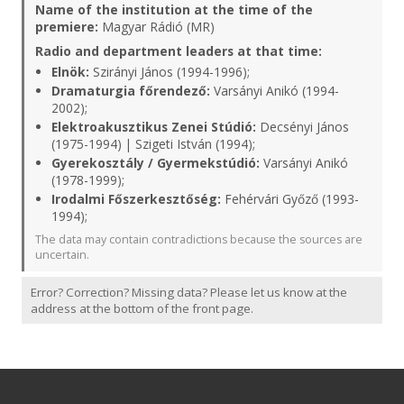
Name of the institution at the time of the
premiere:
Magyar Rádió (MR)
Radio and department leaders at that time:
Elnök:
Szirányi János (1994-1996);
Dramaturgia főrendező:
Varsányi Anikó (1994-
2002);
Elektroakusztikus Zenei Stúdió:
Decsényi János
(1975-1994) | Szigeti István (1994);
Gyerekosztály / Gyermekstúdió:
Varsányi Anikó
(1978-1999);
Irodalmi Főszerkesztőség:
Fehérvári Győző (1993-
1994);
The data may contain contradictions because the sources are
uncertain.
Error? Correction? Missing data? Please let us know at the
address at the bottom of the front page.