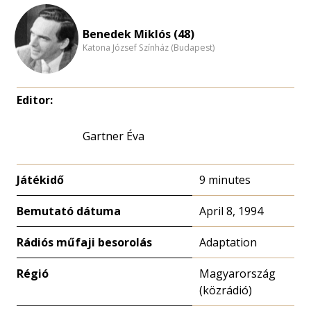
eloszlás
nagyítása
Benedek Miklós (48)
Katona József Színház (Budapest)
Editor:
Gartner Éva
Játékidő
9 minutes
Bemutató dátuma
April 8, 1994
Rádiós műfaji besorolás
Adaptation
Régió
Magyarország
(közrádió)