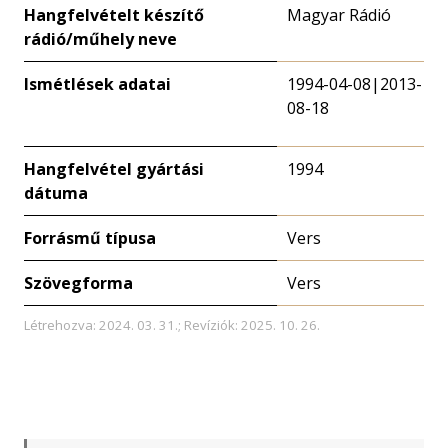
Hangfelvételt készítő
Magyar Rádió
rádió/műhely neve
Ismétlések adatai
1994-04-08|2013-
08-18
Hangfelvétel gyártási
1994
dátuma
Forrásmű típusa
Vers
Szövegforma
Vers
Létrehozva: 2024. 03. 31.; Revíziók: 2025. 10. 26.