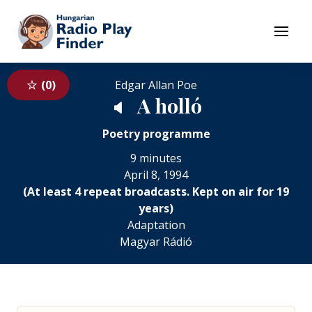
To navigation
To contents
Menu
0
Edgar Allan Poe
A holló
🔈
Poetry programme
9 minutes
April 8, 1994
(At least 4 repeat broadcasts. Kept on air for 19
years)
Adaptation
Magyar Rádió