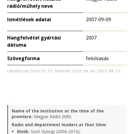
rádió/műhely neve
Ismétlések adatai
2007-09-09
Hangfelvétel gyártási
2007
dátuma
Szövegforma
Felolvasás
Létrehozva: 2024. 03. 31.; Revíziók: 2025. 08. 04.; 2025. 08. 13.
Name of the institution at the time of the
premiere:
Magyar Rádió (MR)
Radio and department leaders at that time:
Elnök:
Such György (2006-2010);