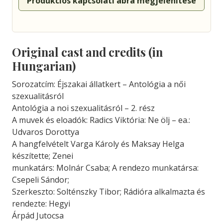
Produkciós kapcsolati ábra megjelenítése
Original cast and credits (in
Hungarian)
Sorozatcím: Éjszakai állatkert – Antológia a női
szexualitásról
Antológia a noi szexualitásról – 2. rész
A muvek és eloadók: Radics Viktória: Ne ölj – ea.:
Udvaros Dorottya
A hangfelvételt Varga Károly és Maksay Helga
készítette; Zenei
munkatárs: Molnár Csaba; A rendezo munkatársa:
Csepeli Sándor;
Szerkeszto: Solténszky Tibor; Rádióra alkalmazta és
rendezte: Hegyi
Árpád Jutocsa