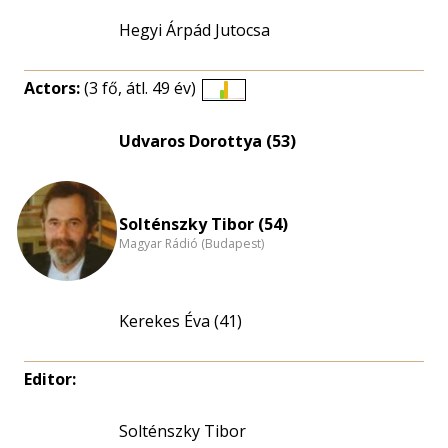
Hegyi Árpád Jutocsa
Actors:
(3 fő, átl. 49 év)
Életkori
eloszlás
Udvaros Dorottya (53)
nagyítása
Solténszky Tibor (54)
Magyar Rádió (Budapest)
Kerekes Éva (41)
Editor:
Solténszky Tibor