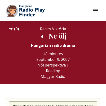
To navigation
To contents
Menu
0
Radics Viktória
Ne ölj
🔈
Hungarian radio drama
49 minutes
September 9, 2007
Női perspektíva
|
Reading
Magyar Rádió