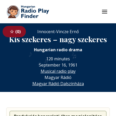
To navigation
To contents
Menu
0
Innocent-Vincze Ernő
Kis szekeres – nagy szekeres
♪
Hungarian radio drama
♪
♫
♬
♬
120 minutes
♪
♩
♫
September 16, 1961
Musical radio play
Magyar Rádió
Magyar Rádió Dalszínháza