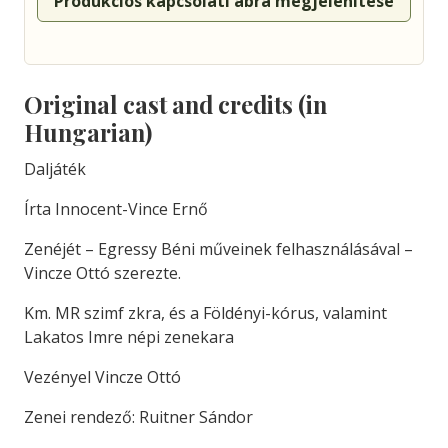
Produkciós kapcsolati ábra megjelenítése
Original cast and credits (in
Hungarian)
Daljáték
Írta Innocent-Vince Ernő
Zenéjét – Egressy Béni műveinek felhasználásával –
Vincze Ottó szerezte.
Km. MR szimf zkra, és a Földényi-kórus, valamint
Lakatos Imre népi zenekara
Vezényel Vincze Ottó
Zenei rendező: Ruitner Sándor