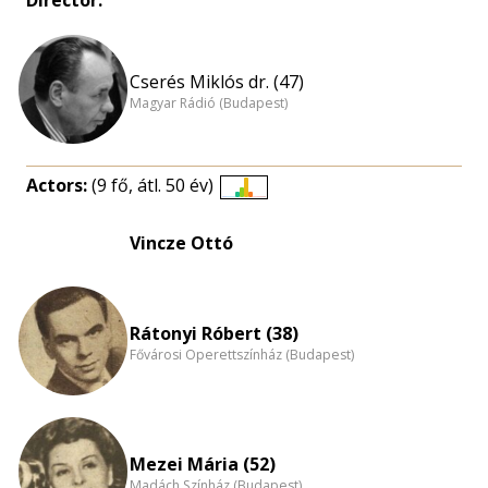
Director:
Cserés Miklós dr. (47)
Magyar Rádió (Budapest)
Actors:
(9 fő, átl. 50 év)
Életkori
eloszlás
Vincze Ottó
nagyítása
Rátonyi Róbert (38)
Fővárosi Operettszínház (Budapest)
Mezei Mária (52)
Madách Színház (Budapest)