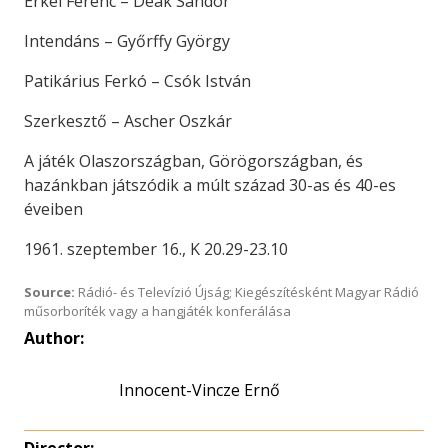
Erkel Ferenc – Deák Sándor
Intendáns – Győrffy György
Patikárius Ferkó – Csók István
Szerkesztő – Ascher Oszkár
A játék Olaszországban, Görögországban, és
hazánkban játszódik a múlt század 30-as és 40-es
éveiben
1961. szeptember 16., K 20.29-23.10
Source:
Rádió- és Televízió Újság; Kiegészítésként Magyar Rádió
műsorboríték vagy a hangjáték konferálása
Author:
Innocent-Vincze Ernő