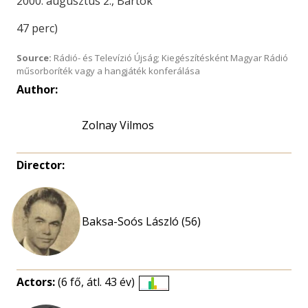
2000. augusztus 2., Bartók
47 perc)
Source:
Rádió- és Televízió Újság; Kiegészítésként Magyar Rádió
műsorboríték vagy a hangjáték konferálása
Author:
Zolnay Vilmos
Director:
Baksa-Soós László (56)
Actors:
(6 fő, átl. 43 év)
Életkori