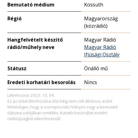
Bemutató médium
Kossuth
Régió
Magyarország
(közrádió)
Hangfelvételt készítő
Magyar Rádió
rádió/műhely neve
Magyar Rádió
Ifjúsági Osztály
Státusz
Önálló mű
Eredeti korhatári besorolás
Nincs
Létrehozva: 2023. 10. 04.
Ez az oldal létrehozása óta még nem volt átnézve, ezért
lehetséges, hogy a szereposztás hiányos vagy a bemutató
dátuma valójában ismétlés. Kutatói használat esetén
rádióújságból ellenőrizendő.