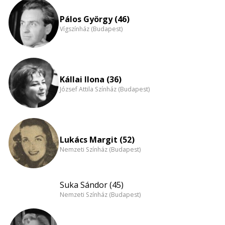
eloszlás
nagyítása
Pálos György (46)
Vígszínház (Budapest)
Kállai Ilona (36)
József Attila Színház (Budapest)
Lukács Margit (52)
Nemzeti Színház (Budapest)
Suka Sándor (45)
Nemzeti Színház (Budapest)