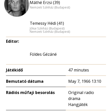
Máthé Erzsi (39)
Nemzeti Színház (Budapest)
Temessy Hédi (41)
Jókai Színház (Budapest)
Nemzeti Színház (Budapest)
Editor:
Földes Gézáné
Játékidő
47 minutes
Bemutató dátuma
May 7, 1966 13:10
Rádiós műfaji besorolás
Original radio
drama
Hangjáték