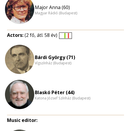
Major Anna (60)
Magyar Rádió (Budapest)
Actors:
(2 fő, átl. 58 év)
Életkori
eloszlás
nagyítása
Bárdi György (71)
Vígszínház (Budapest)
Blaskó Péter (44)
Katona József Színház (Budapest)
Music editor: