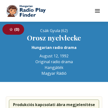
To navigation
To contents
Menu
0
Csák Gyula (62)
Orosz nyelvlecke
Hungarian radio drama
August 12, 1992
Original radio drama
Hangjáték
Magyar Rádió
Produkciós kapcsolati ábra megjelenítése