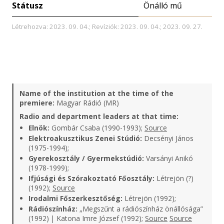
Státusz
Önálló mű
Létrehozva: 2023. 09. 04.; Revíziók: 2023. 09. 04.; 2023. 09. 27.
Name of the institution at the time of the
premiere:
Magyar Rádió (MR)
Radio and department leaders at that time:
Elnök:
Gombár Csaba (1990-1993);
Source
Elektroakusztikus Zenei Stúdió:
Decsényi János
(1975-1994);
Gyerekosztály / Gyermekstúdió:
Varsányi Anikó
(1978-1999);
Ifjúsági és Szórakoztató Főosztály:
Létrejön (?)
(1992);
Source
Irodalmi Főszerkesztőség:
Létrejön (1992);
Rádiószínház:
„Megszűnt a rádiószínház önállósága”
(1992) | Katona Imre József (1992);
Source
Source