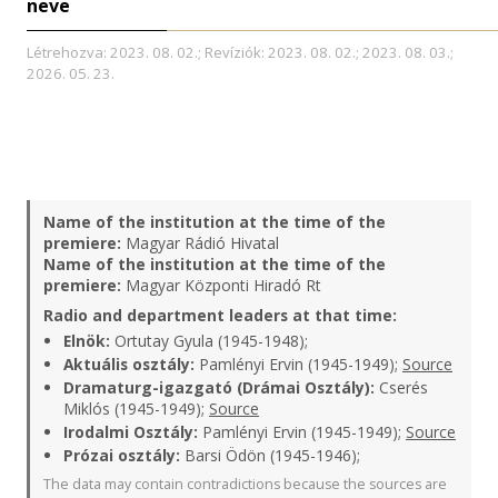
neve
Létrehozva: 2023. 08. 02.; Revíziók: 2023. 08. 02.; 2023. 08. 03.;
2026. 05. 23.
Name of the institution at the time of the
premiere:
Magyar Rádió Hivatal
Name of the institution at the time of the
premiere:
Magyar Központi Hiradó Rt
Radio and department leaders at that time:
Elnök:
Ortutay Gyula (1945-1948);
Aktuális osztály:
Pamlényi Ervin (1945-1949);
Source
Dramaturg-igazgató (Drámai Osztály):
Cserés
Miklós (1945-1949);
Source
Irodalmi Osztály:
Pamlényi Ervin (1945-1949);
Source
Prózai osztály:
Barsi Ödön (1945-1946);
The data may contain contradictions because the sources are