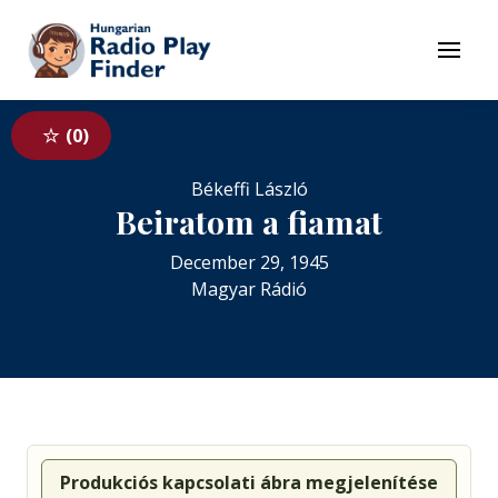
To navigation
To contents
Menu
0
Békeffi László
Beiratom a fiamat
December 29, 1945
Magyar Rádió
Produkciós kapcsolati ábra megjelenítése