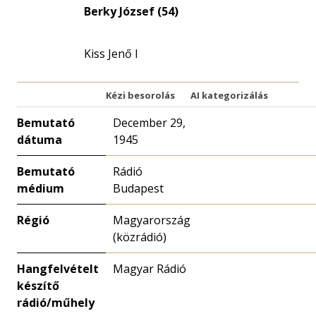
eloszlás
Berky József (54)
nagyítása
Kiss Jenő I
Kézi besorolás
AI kategorizálás
Bemutató
December 29,
dátuma
1945
Bemutató
Rádió
médium
Budapest
Régió
Magyarország
(közrádió)
Hangfelvételt
Magyar Rádió
készítő
rádió/műhely