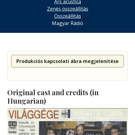
Ars acustica
Zenés összeállítás
Összeállítás
Magyar Rádió
Produkciós kapcsolati ábra megjelenítése
Original cast and credits (in
Hungarian)