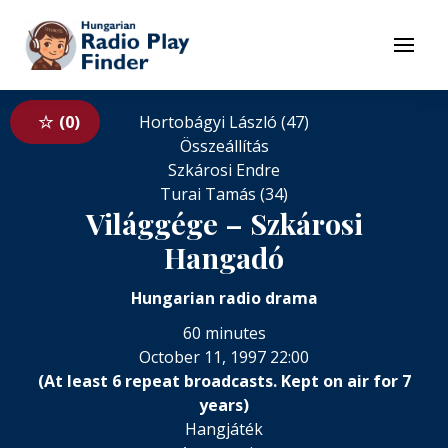
To navigation
To contents
Menu
0
Hortobágyi László (47)
Összeállítás
Szkárosi Endre
Turai Tamás (34)
Világgége – Szkárosi
Hangadó
Hungarian radio drama
60 minutes
October 11, 1997 22:00
(At least 6 repeat broadcasts. Kept on air for 7
years)
Hangjáték