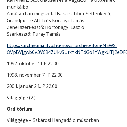
Karl-Heinz Stockhausen és a Vágtázó Halottkémek
munkáiból
A műsorban megszólal Bakács Tibor Settenkedő,
Grandpierre Attila és Korányi Tamás
Zenei szerkesztő: Hortobágyi László
Szerkesztő: Turay Tamás
https://archivum.mtva.hu/news_archive/item/NEWS-
OVpBVjgwb0V3VC94ZUkvSUtxYkNTdGo1YWgxUTJ2eDF
1997. október 11 P 22.00
1998. november 7., P 22.00
2004. január 24., P 22.00
Világgége (2.)
Ordítórium
Világgége – Szkárosi Hangadó c. műsorban