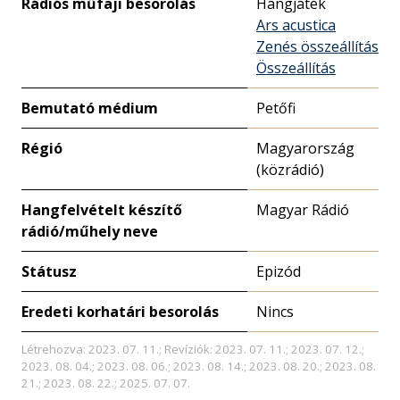
Rádiós műfaji besorolás
Hangjáték
Ars acustica
Zenés összeállítás
Összeállítás
Bemutató médium
Petőfi
Régió
Magyarország
(közrádió)
Hangfelvételt készítő
Magyar Rádió
rádió/műhely neve
Státusz
Epizód
Eredeti korhatári besorolás
Nincs
Létrehozva: 2023. 07. 11.; Revíziók: 2023. 07. 11.; 2023. 07. 12.;
2023. 08. 04.; 2023. 08. 06.; 2023. 08. 14.; 2023. 08. 20.; 2023. 08.
21.; 2023. 08. 22.; 2025. 07. 07.