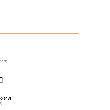
)
pest)
letkori
loszlás
agyítása
ó (48)
t)