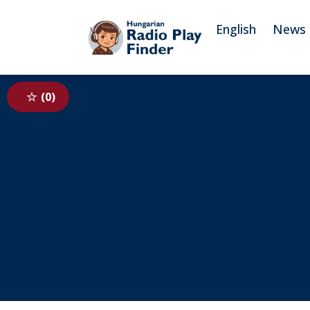
To navigation
To contents
English
News
0