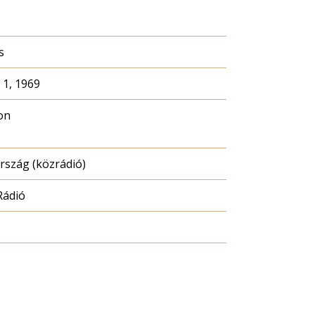
s
 1, 1969
on
szág (közrádió)
Rádió