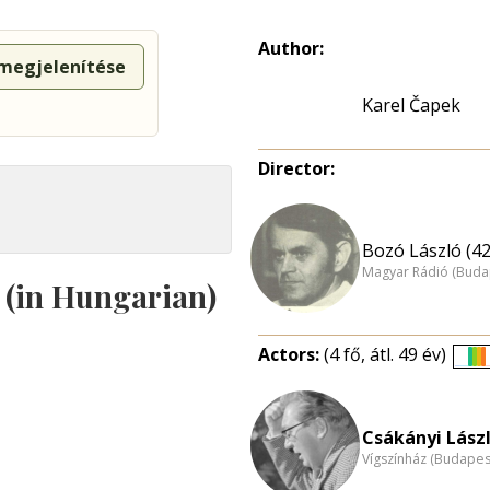
Author:
 megjelenítése
Karel Čapek
Director:
Bozó László (42
Magyar Rádió (Buda
s (in Hungarian)
Actors:
(4 fő, átl. 49 év)
É
e
n
Csákányi Lászl
Vígszínház (Budapes