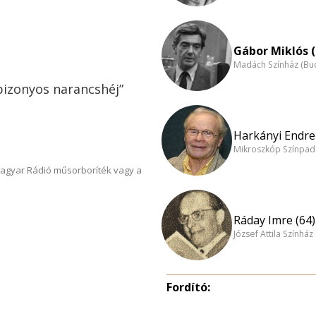
Gábor Miklós (
Madách Színház (Bu
 bizonyos narancshéj”
Harkányi Endre 
Mikroszkóp Színpad
Magyar Rádió műsorboríték vagy a
Ráday Imre (64)
József Attila Színhá
Fordító: