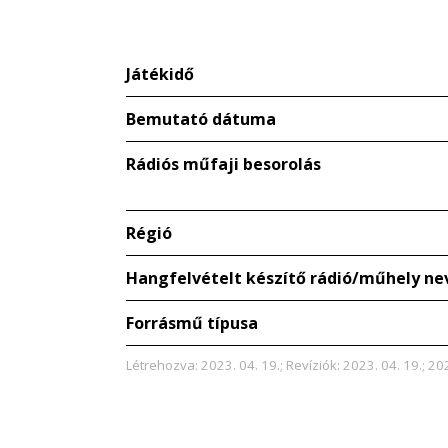
Játékidő
Bemutató dátuma
Rádiós műfaji besorolás
Régió
Hangfelvételt készítő rádió/műhely ne
Forrásmű típusa
Létrehozva: 2023. 04. 19.; Revíziók: 2023. 04. 19.; 202