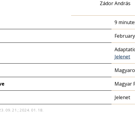
Zádor András
9 minute
February
Adaptati
Jelenet
Magyaror
ve
Magyar 
Jelenet
3. 09. 21.; 2024. 01. 18.