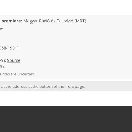
e premiere:
Magyar Rádió és Televízió (MRT)
e:
958-1981);
79);
Source
3);
urces are uncertain.
 at the address at the bottom of the front page.