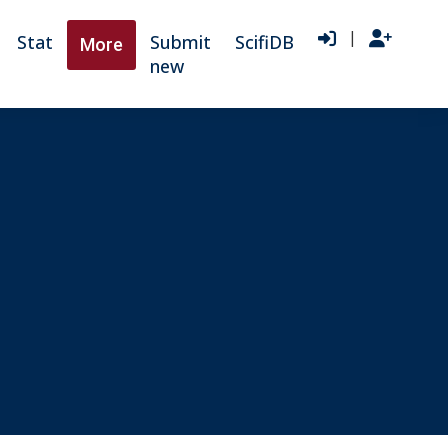
|
Stat
Submit
ScifiDB
More
new