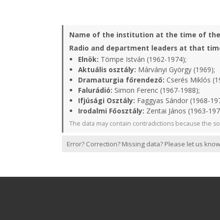
Name of the institution at the time of th
Radio and department leaders at that tim
Elnök:
Tömpe István (1962-1974);
Aktuális osztály:
Márványi György (1969);
Dramaturgia főrendező:
Cserés Miklós (1
Falurádió:
Simon Ferenc (1967-1988);
Ifjúsági Osztály:
Faggyas Sándor (1968-19
Irodalmi Főosztály:
Zentai János (1963-197
The data may contain contradictions because the so
Error? Correction? Missing data? Please let us know