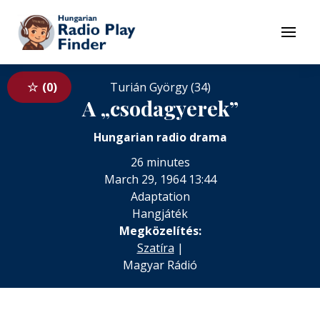
To navigation
To contents
Menu
0
Turián György (34)
A „csodagyerek”
Hungarian radio drama
26 minutes
March 29, 1964 13:44
Adaptation
Hangjáték
Megközelítés:
Szatíra
|
Magyar Rádió