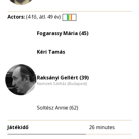
Actors:
(4 fő, átl. 49 év)
Életkori
eloszlás
Fogarassy Mária (45)
nagyítása
Kéri Tamás
Raksányi Gellért (39)
Nemzeti Színház (Budapest)
Soltész Annie (62)
Játékidő
26 minutes