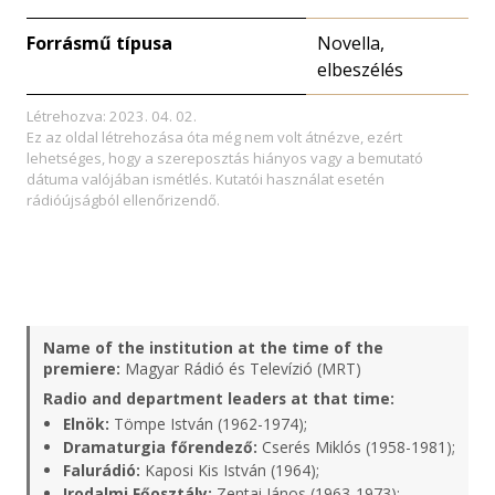
Forrásmű típusa
Novella,
elbeszélés
Létrehozva: 2023. 04. 02.
Ez az oldal létrehozása óta még nem volt átnézve, ezért
lehetséges, hogy a szereposztás hiányos vagy a bemutató
dátuma valójában ismétlés. Kutatói használat esetén
rádióújságból ellenőrizendő.
Name of the institution at the time of the
premiere:
Magyar Rádió és Televízió (MRT)
Radio and department leaders at that time:
Elnök:
Tömpe István (1962-1974);
Dramaturgia főrendező:
Cserés Miklós (1958-1981);
Falurádió:
Kaposi Kis István (1964);
Irodalmi Főosztály:
Zentai János (1963-1973);