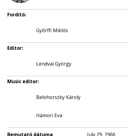
Fordító:
Győrffi Miklós
Editor:
Lendvai György
Music editor:
Belohorszky Károly
Hámori Eva
Bemutató dátuma
July 29, 1966