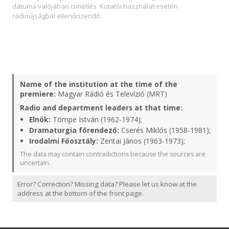
dátuma valójában ismétlés. Kutatói használat esetén
rádióújságból ellenőrizendő.
Name of the institution at the time of the
premiere:
Magyar Rádió és Televízió (MRT)
Radio and department leaders at that time:
Elnök:
Tömpe István (1962-1974);
Dramaturgia főrendező:
Cserés Miklós (1958-1981);
Irodalmi Főosztály:
Zentai János (1963-1973);
The data may contain contradictions because the sources are
uncertain.
Error? Correction? Missing data? Please let us know at the
address at the bottom of the front page.