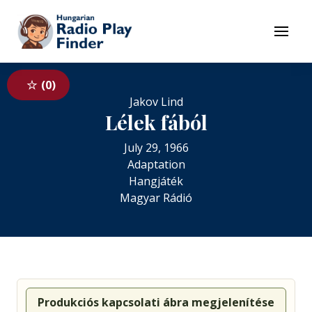
To navigation
To contents
Menu
0
Jakov Lind
Lélek fából
July 29, 1966
Adaptation
Hangjáték
Magyar Rádió
Produkciós kapcsolati ábra megjelenítése