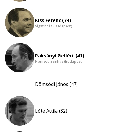
Kiss Ferenc (73)
Vígszínház (Budapest)
Raksányi Gellért (41)
Nemzeti Színház (Budapest)
Dömsödi János (47)
Lőte Attila (32)