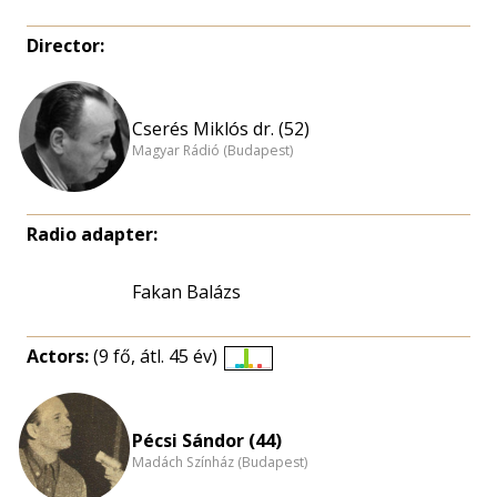
Director:
Cserés Miklós dr. (52)
Magyar Rádió (Budapest)
Radio adapter:
Fakan Balázs
Actors:
(9 fő, átl. 45 év)
Életkori
eloszlás
nagyítása
Pécsi Sándor (44)
Madách Színház (Budapest)