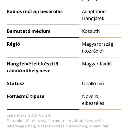
Rádiós műfaji besorolás
Adaptation
Hangjáték
Bemutató médium
Kossuth
Régió
Magyarország
(közrádió)
Hangfelvételt készítő
Magyar Rádió
rádió/műhely neve
Státusz
Önálló mű
Forrásmű típusa
Novella,
elbeszélés
Létrehozva: 2023. 03. 28.
Ez az oldal létrehozása óta még nem volt átnézve, ezért
lehetséges, hogy a szereposztás hiányos vagy a bemutató