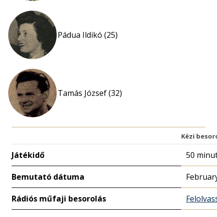
Pádua Ildikó (25)
Tamás József (32)
Kézi besor
Játékidő
50 minu
Bemutató dátuma
February
Rádiós műfaji besorolás
Felolvas