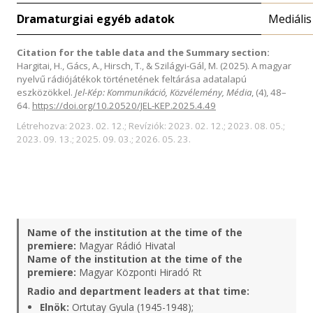
Dramaturgiai egyéb adatok
Mediális
Citation for the table data and the Summary section:
Hargitai, H., Gács, A., Hirsch, T., & Szilágyi-Gál, M. (2025). A magyar
nyelvű rádiójátékok történetének feltárása adatalapú
eszközökkel.
Jel-Kép: Kommunikáció, Közvélemény, Média
, (4), 48–
64.
https://doi.org/10.20520/JEL-KEP.2025.4.49
Létrehozva: 2023. 02. 12.; Revíziók: 2023. 02. 12.; 2023. 08. 05.;
2023. 09. 13.; 2025. 09. 03.; 2026. 05. 23.
Name of the institution at the time of the
premiere:
Magyar Rádió Hivatal
Name of the institution at the time of the
premiere:
Magyar Központi Hiradó Rt
Radio and department leaders at that time:
Elnök:
Ortutay Gyula (1945-1948);