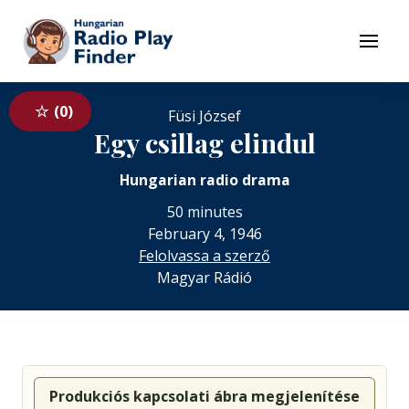
To navigation
To contents
Menu
0
Füsi József
Egy csillag elindul
Hungarian radio drama
50 minutes
February 4, 1946
Felolvassa a szerző
Magyar Rádió
Produkciós kapcsolati ábra megjelenítése