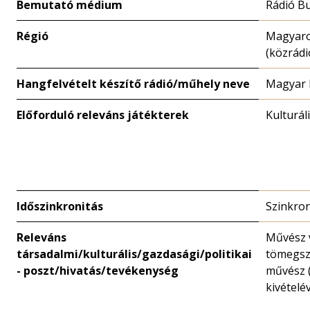
Bemutató médium
Rádió B
Régió
Magyar
(közrádi
Hangfelvételt készítő rádió/műhely neve
Magyar 
Előforduló releváns játékterek
Kulturál
Időszinkronitás
Szinkro
Releváns
Művész 
társadalmi/kulturális/gazdasági/politikai
tömegsz
- poszt/hivatás/tevékenység
művész (
kivételév