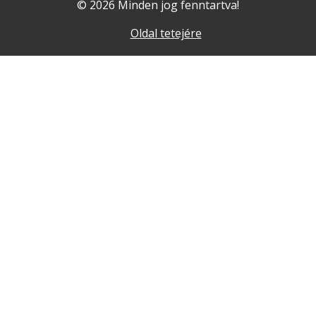
© 2026 Minden jog fenntartva!
Oldal tetejére