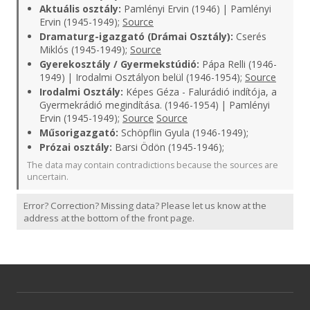
Aktuális osztály:
Pamlényi Ervin (1946) | Pamlényi
Ervin (1945-1949);
Source
Dramaturg-igazgató (Drámai Osztály):
Cserés
Miklós (1945-1949);
Source
Gyerekosztály / Gyermekstúdió:
Pápa Relli (1946-
1949) | Irodalmi Osztályon belül (1946-1954);
Source
Irodalmi Osztály:
Képes Géza - Falurádió indítója, a
Gyermekrádió megindítása. (1946-1954) | Pamlényi
Ervin (1945-1949);
Source
Source
Műsorigazgató:
Schöpflin Gyula (1946-1949);
Prózai osztály:
Barsi Ödön (1945-1946);
The data may contain contradictions because the sources are
uncertain.
Error? Correction? Missing data? Please let us know at the
address at the bottom of the front page.