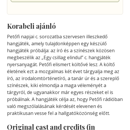
Korabeli ajánló
Petőfi napjai c. sorozatba szervesen illeszkedő
hangjáték, amely tulajdonképpen egy készülő
hangjáték próbálja: az író és a színészek közösen
megbeszélik az „Egy csillag elindul” c. hangjáték
nyersanyagát. Petőfi elismert költővé lesz. A költő
életének ezt a mozgalmas két évet tárgyalja meg az
író, az irodalomtörténetíró, a tanár úr és a szereplő
színészek, kiki elmondja a maga véleményét a
tárgyról, de ugyanakkor már egyes részeket el is
próbálnak. A hangjáték célja az, hogy Petőfi rádióban
való megszólalásának kérdését elevenen és
praktikusan vesse fel a hallgatóközönség előtt.
Original cast and credits (in