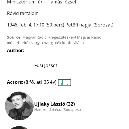
Minisztériumi úr – Tamás József
Rövid tartalom:
1946. feb. 4. 17:10 (50 perc) Petőfi napjai (Sorozat)
Source:
Magyar Rádió; Kiegészítésként Magyar Rádió
műsorboríték vagy a hangjáték konferálása
Author:
Füsi József
Actors:
(8 fő, átl. 35 év)
Életkori
eloszlás
nagyítása
Ujlaky László (32)
Nemzeti Színház (Budapest)