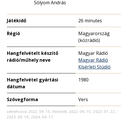
Sólyom András
Játékidő
26 minutes
Régió
Magyarország
(közrádió)
Hangfelvételt készítő
Magyar Rádió
rádió/műhely neve
Magyar Rádió
Kísérleti Stúdió
Hangfelvétel gyártási
1980
dátuma
Szövegforma
Vers
Létrehozva: 2022. 09. 15.; Revíziók: 2022. 09. 15.; 2023. 01. 22.;
2023. 09. 19.; 2024. 04. 17.