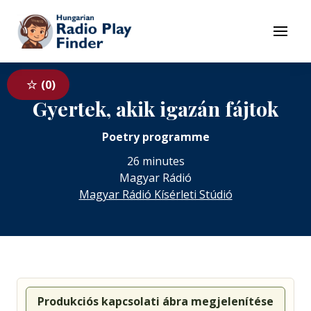
To navigation
To contents
Menu
0
Gyertek, akik igazán fájtok
Poetry programme
26 minutes
Magyar Rádió
Magyar Rádió Kísérleti Stúdió
Produkciós kapcsolati ábra megjelenítése