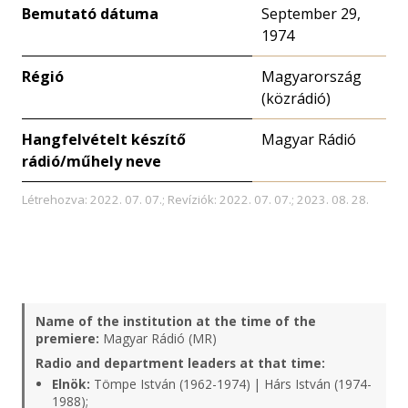
Bemutató dátuma
September 29,
1974
Régió
Magyarország
(közrádió)
Hangfelvételt készítő
Magyar Rádió
rádió/műhely neve
Létrehozva: 2022. 07. 07.; Revíziók: 2022. 07. 07.; 2023. 08. 28.
Name of the institution at the time of the
premiere:
Magyar Rádió (MR)
Radio and department leaders at that time:
Elnök:
Tömpe István (1962-1974) | Hárs István (1974-
1988);