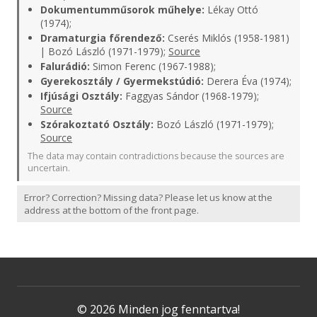
Dokumentumműsorok műhelye:
Lékay Ottó
(1974);
Dramaturgia főrendező:
Cserés Miklós (1958-1981)
| Bozó László (1971-1979);
Source
Falurádió:
Simon Ferenc (1967-1988);
Gyerekosztály / Gyermekstúdió:
Derera Éva (1974);
Ifjúsági Osztály:
Faggyas Sándor (1968-1979);
Source
Szórakoztató Osztály:
Bozó László (1971-1979);
Source
The data may contain contradictions because the sources are
uncertain.
Error? Correction? Missing data? Please let us know at the
address at the bottom of the front page.
© 2026 Minden jog fenntartva!