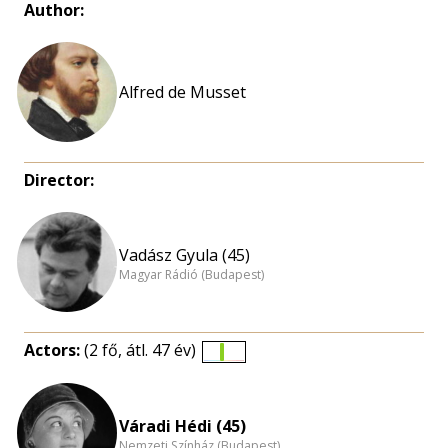
Author:
Alfred de Musset
Director:
Vadász Gyula (45)
Magyar Rádió (Budapest)
Actors:
(2 fő, átl. 47 év)
Életkori
eloszlás
nagyítása
Váradi Hédi (45)
Nemzeti Színház (Budapest)