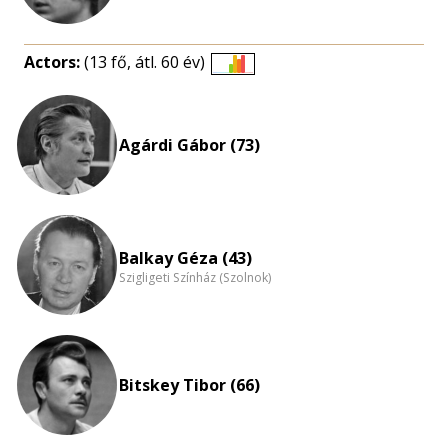
Actors:
(13 fő, átl. 60 év)
Életkori
eloszlás
nagyítása
Agárdi Gábor (73)
Balkay Géza (43)
Szigligeti Színház (Szolnok)
Bitskey Tibor (66)