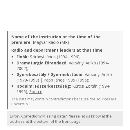
Name of the institution at the time of the
premiere:
Magyar Rádió (MR)
Radio and department leaders at that time:
Elnök:
Szirányi János (1994-1996);
Dramaturgia főrendező:
Varsányi Anikó (1994-
2002);
Gyerekosztály / Gyermekstúdió:
Varsányi Anikó
(1978-1999) | Papp János 1995 (1995);
Irodalmi Főszerkesztőség:
Kőrösi Zoltán (1994-
1995);
Source
The data may contain contradictions because the sources are
uncertain.
Error? Correction? Missing data? Please let us know at the
address at the bottom of the front page.