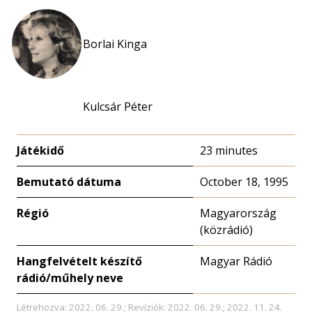
Borlai Kinga
Kulcsár Péter
Játékidő
23 minutes
Bemutató dátuma
October 18, 1995
Régió
Magyarország
(közrádió)
Hangfelvételt készítő
Magyar Rádió
rádió/műhely neve
Létrehozva: 2022. 06. 29.; Revíziók: 2022. 06. 29.; 2022. 11. 24.