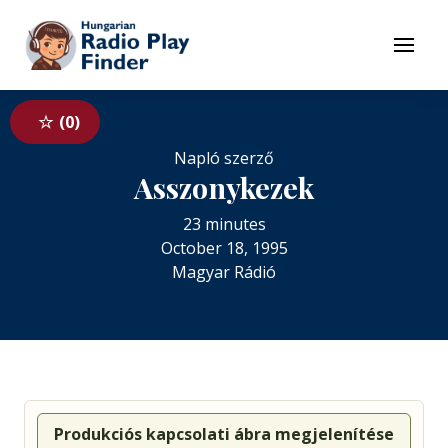
To navigation
To contents
Menu
0
Napló szerző
Asszonykezek
23 minutes
October 18, 1995
Magyar Rádió
Produkciós kapcsolati ábra megjelenítése