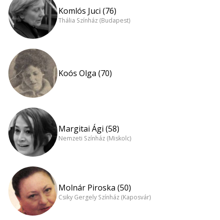
Komlós Juci (76)
Thália Színház (Budapest)
Koós Olga (70)
Margitai Ági (58)
Nemzeti Színház (Miskolc)
Molnár Piroska (50)
Csiky Gergely Színház (Kaposvár)