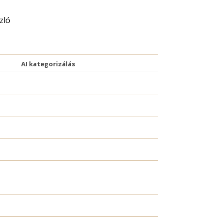
zló
AI kategorizálás