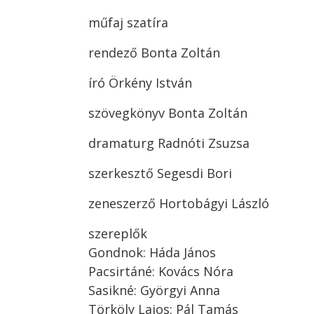
műfaj szatíra
rendező Bonta Zoltán
író Örkény István
szövegkönyv Bonta Zoltán
dramaturg Radnóti Zsuzsa
szerkesztő Segesdi Bori
zeneszerző Hortobágyi László
szereplők
Gondnok: Háda János
Pacsirtáné: Kovács Nóra
Sasikné: Györgyi Anna
Törköly Lajos: Pál Tamás