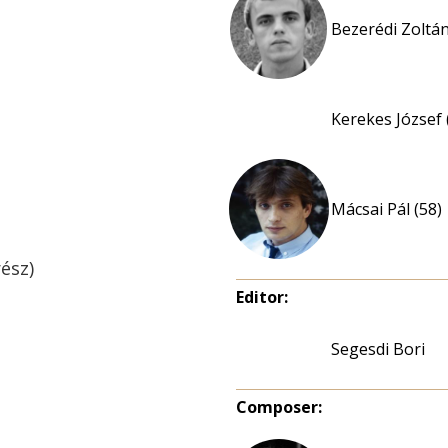
Bezerédi Zoltán
Kerekes József 
Mácsai Pál (58)
rész)
Editor:
Segesdi Bori
Composer: