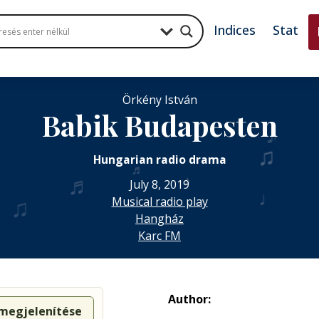
Indices
Stat
Örkény István
Babik Budapesten
♪
♫
Hungarian radio drama
♬
♬
♪
July 8, 2019
♩
♫
Musical radio play
Hangház
Karc FM
Author:
 megjelenítése