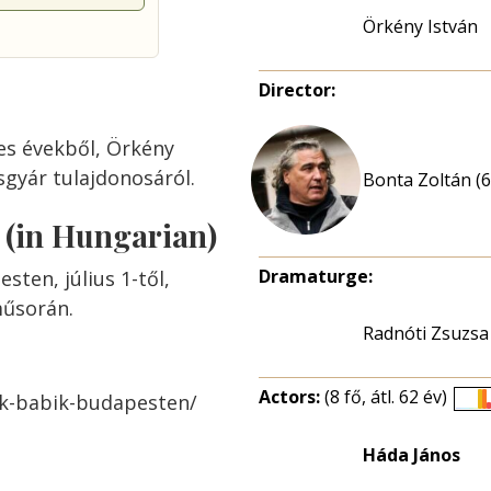
Örkény István
Director:
es évekből, Örkény
csgyár tulajdonosáról.
Bonta Zoltán (6
s (in Hungarian)
Dramaturge:
ten, július 1-től,
műsorán.
Radnóti Zsuzsa
Actors:
(8 fő, átl. 62 év)
ek-babik-budapesten/
É
e
Háda János
n