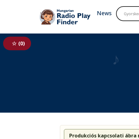
To navigation
To contents
News
0
♪
Produkciós kapcsolati ábra