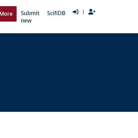
|
Submit
ScifiDB
More
new