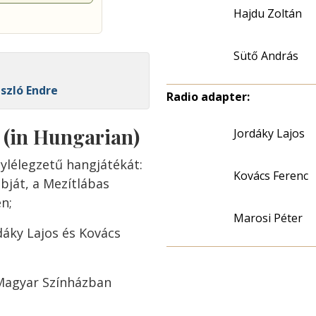
Hajdu Zoltán
Sütő András
szló Endre
Radio adapter:
s (in Hungarian)
Jordáky Lajos
ylélegzetű hangjátékát:
Kovács Ferenc
bját, a Mezítlábas
n;
Marosi Péter
dáky Lajos és Kovács
 Magyar Színházban