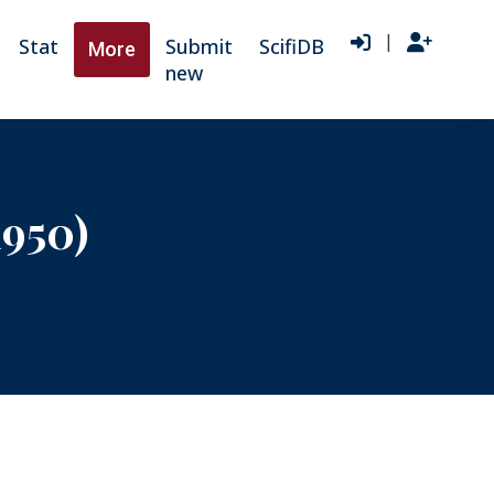
|
Stat
Submit
ScifiDB
More
new
1950)