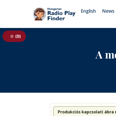
To navigation
To contents
English
News
0
A me
Produkciós kapcsolati ábra