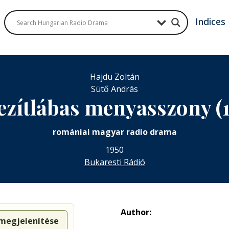
Indices
Hajdu Zoltán
Sütő András
zítlábas menyasszony (
romániai magyar radio drama
1950
Bukaresti Rádió
Author:
 megjelenítése