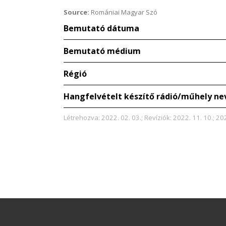
Source:
Romániai Magyar Szó
Bemutató dátuma
Bemutató médium
Régió
Hangfelvételt készítő rádió/műhely ne
Létrehozva: 2022. 02. 03.; Revíziók: 2022. 11. 10.; 202