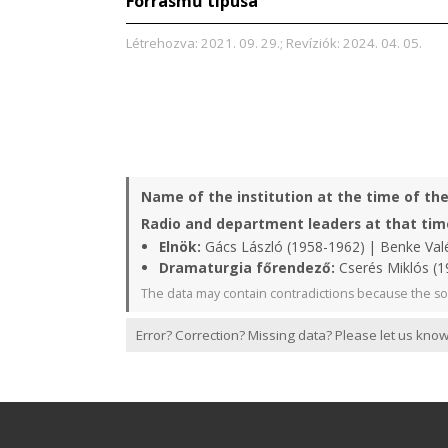
Forrásmű típusa
Létrehozva: 2021. 09. 29.; Revíziók: 2024. 04. 05.
Name of the institution at the time of th
Radio and department leaders at that tim
Elnök:
Gács László (1958-1962) | Benke Valé
Dramaturgia főrendező:
Cserés Miklós (1
The data may contain contradictions because the so
Error? Correction? Missing data? Please let us know