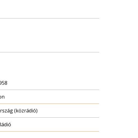
1958
on
szág (közrádió)
Rádió