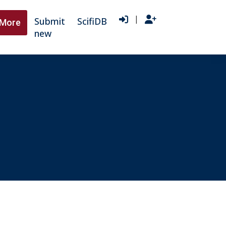
|
Submit
ScifiDB
More
new