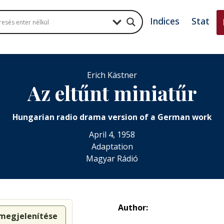
Indices
Stat
Erich Kästner
Az eltűnt miniatűr
Hungarian radio drama version of a German work
April 4, 1958
Adaptation
Magyar Rádió
Author:
 megjelenítése