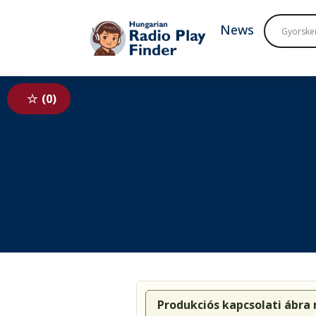
To navigation
To contents
News
0
Produkciós kapcsolati ábra