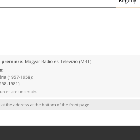
Regény
e premiere:
Magyar Rádió és Televízió (MRT)
e:
ria (1957-1958);
958-1981);
urces are uncertain.
 at the address at the bottom of the front page.