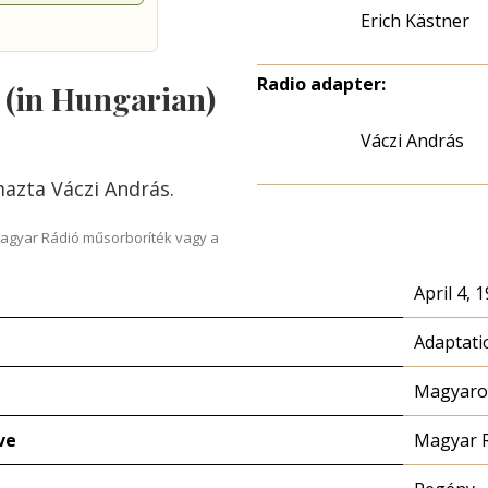
Erich Kästner
Radio adapter:
s (in Hungarian)
Váczi András
mazta Váczi András.
Magyar Rádió műsorboríték vagy a
April 4, 
Adaptati
Magyaror
ve
Magyar 