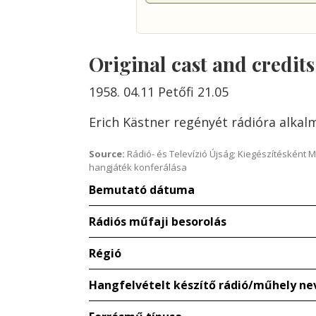
Original cast and credit
1958. 04.11 Petőfi 21.05
Erich Kästner regényét rádióra alkal
Source:
Rádió- és Televízió Újság; Kiegészítésként 
hangjáték konferálása
Bemutató dátuma
Rádiós műfaji besorolás
Régió
Hangfelvételt készítő rádió/műhely ne