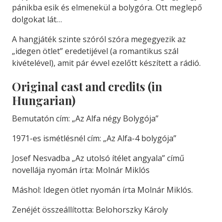
pánikba esik és elmenekül a bolygóra. Ott meglepő
dolgokat lát…
A hangjáték szinte szóról szóra megegyezik az
„idegen ötlet” eredetijével (a romantikus szál
kivételével), amit pár évvel ezelőtt készített a rádió.
Original cast and credits (in
Hungarian)
Bemutatón cím: „Az Alfa négy Bolygója”
1971-es ismétlésnél cím: „Az Alfa-4 bolygója”
Josef Nesvadba „Az utolsó ítélet angyala” című
novellája nyomán írta: Molnár Miklós
Máshol: Idegen ötlet nyomán írta Molnár Miklós.
Zenéjét összeállította: Belohorszky Károly