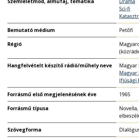
Szemléletmód, alműfaj, tematika
Dráma
Sci-fi
Katasztr
Bemutató médium
Petőfi
Régió
Magyar
(közrádi
Hangfelvételt készítő rádió/műhely neve
Magyar 
Magyar 
Ifjúsági
Forrásmű első megjelenésének éve
1965
Forrásmű típusa
Novella,
elbeszél
Szövegforma
DIalógu