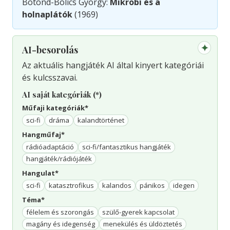
Botond-Bolics György:
Mikrobi és a
holnaplátók
(1969)
✦
AI-besorolás
Az aktuális hangjáték AI által kinyert kategóriái
és kulcsszavai.
AI saját kategóriák (*)
Műfaji kategóriák*
sci-fi
dráma
kalandtörténet
Hangműfaj*
rádióadaptáció
sci-fi/fantasztikus hangjáték
hangjáték/rádiójáték
Hangulat*
sci-fi
katasztrofikus
kalandos
pánikos
idegen
Téma*
félelem és szorongás
szülő-gyerek kapcsolat
magány és idegenség
menekülés és üldöztetés