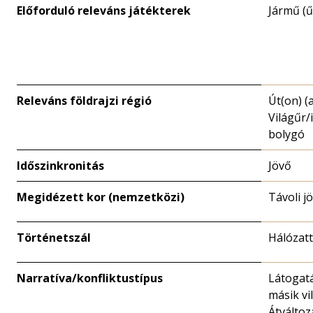
Előforduló releváns játékterek
Jármű (ű
Releváns földrajzi régió
Út(on) (
Világűr/
bolygó
Időszinkronitás
Jövő
Megidézett kor (nemzetközi)
Távoli j
Történetszál
Hálózat
Narratíva/konfliktustípus
Látogat
másik vi
Átváltoz