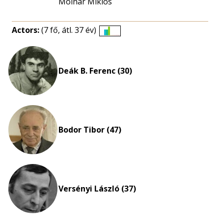
Molnár Miklós
Actors:
(7 fő, átl. 37 év)
Életkori
eloszlás
nagyítása
Deák B. Ferenc (30)
Bodor Tibor (47)
Versényi László (37)