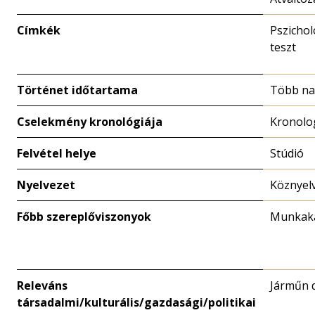
Címkék
Pszichol
teszt
Történet időtartama
Több n
Cselekmény kronológiája
Kronolo
Felvétel helye
Stúdió
Nyelvezet
Köznyel
Főbb szereplőviszonyok
Munkaka
Releváns
Járműn 
társadalmi/kulturális/gazdasági/politikai