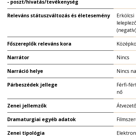
- poszt/hivatás/tevékenység
Releváns státuszváltozás és életesemény
Erkölcsi
leleplez
(negatív
Főszereplők releváns kora
Középk
Narrátor
Nincs
Narráció helye
Nincs na
Párbeszédek jellege
Férfi-férf
nő
Zenei jellemzők
Átvezet
Dramaturgiai egyéb adatok
Filmszer
Zenei tipológia
Elektron