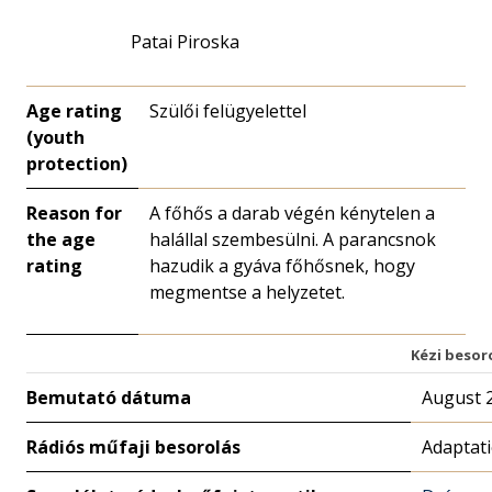
Patai Piroska
Age rating
Szülői felügyelettel
(youth
protection)
Reason for
A főhős a darab végén kénytelen a
the age
halállal szembesülni. A parancsnok
rating
hazudik a gyáva főhősnek, hogy
megmentse a helyzetet.
Kézi besor
Bemutató dátuma
August 2
Rádiós műfaji besorolás
Adaptat