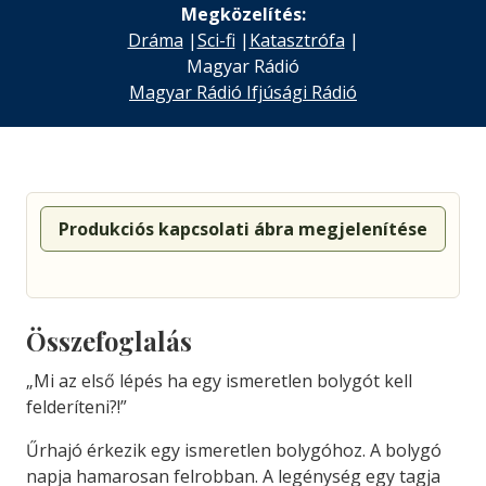
Megközelítés:
Dráma
|
Sci-fi
|
Katasztrófa
|
Magyar Rádió
Magyar Rádió Ifjúsági Rádió
Produkciós kapcsolati ábra megjelenítése
Összefoglalás
„Mi az első lépés ha egy ismeretlen bolygót kell
felderíteni?!”
Űrhajó érkezik egy ismeretlen bolygóhoz. A bolygó
napja hamarosan felrobban. A legénység egy tagja