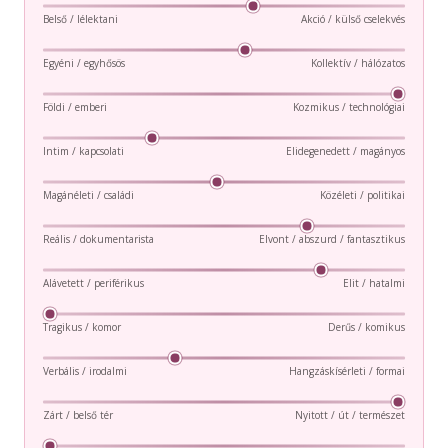
Belső / lélektani
Akció / külső cselekvés
Egyéni / egyhősös
Kollektív / hálózatos
Földi / emberi
Kozmikus / technológiai
Intim / kapcsolati
Elidegenedett / magányos
Magánéleti / családi
Közéleti / politikai
Reális / dokumentarista
Elvont / abszurd / fantasztikus
Alávetett / periférikus
Elit / hatalmi
Tragikus / komor
Derűs / komikus
Verbális / irodalmi
Hangzáskísérleti / formai
Zárt / belső tér
Nyitott / út / természet