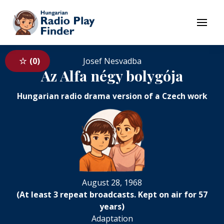
To navigation
To contents
Menu
0
Josef Nesvadba
Az Alfa négy bolygója
Hungarian radio drama version of a Czech work
August 28, 1968
(At least 3 repeat broadcasts. Kept on air for 57
years)
Adaptation