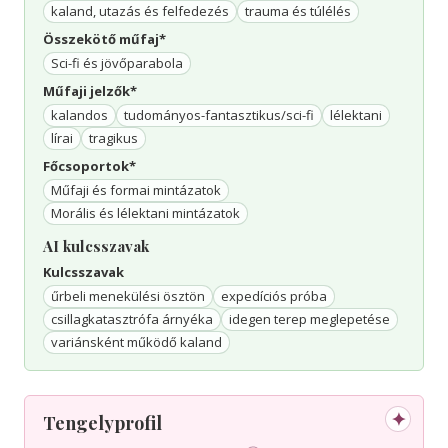
kaland, utazás és felfedezés
trauma és túlélés
Összekötő műfaj*
Sci-fi és jövőparabola
Műfaji jelzők*
kalandos
tudományos-fantasztikus/sci-fi
lélektani
lírai
tragikus
Főcsoportok*
Műfaji és formai mintázatok
Morális és lélektani mintázatok
AI kulcsszavak
Kulcsszavak
űrbeli menekülési ösztön
expedíciós próba
csillagkatasztrófa árnyéka
idegen terep meglepetése
variánsként működő kaland
✦
Tengelyprofil