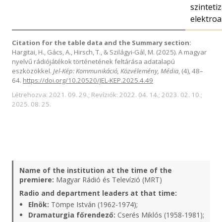
szintetiz
elektroa
Citation for the table data and the Summary section:
Hargitai, H., Gács, A., Hirsch, T., & Szilágyi-Gál, M. (2025). A magyar
nyelvű rádiójátékok történetének feltárása adatalapú
eszközökkel.
Jel-Kép: Kommunikáció, Közvélemény, Média
, (4), 48–
64.
https://doi.org/10.20520/JEL-KEP.2025.4.49
Létrehozva: 2021. 09. 29.; Revíziók: 2022. 04. 14.; 2023. 02. 10.;
2025. 08. 25.
Name of the institution at the time of the
premiere:
Magyar Rádió és Televízió (MRT)
Radio and department leaders at that time:
Elnök:
Tömpe István (1962-1974);
Dramaturgia főrendező:
Cserés Miklós (1958-1981);