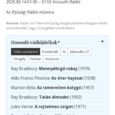
2025.06.14 01:30 – 01:55 Kossuth Rádió
Az Ifjúsági Rádió műsora
Source:
Rádió- és Televízió Újság; Kiegészítésként Magyar Rádió
műsorboríték vagy a hangjáték konferálása
✦
Hasonló rádiójátékok
*
Több szempont
Kombinált
AI
Manuális 37
Tengely
Formai
Kulcsszo
Ray Bradbury:
Mennydörgő robaj
(1979)
Aldo Franco Pessina:
Az éter hajósai
(1938)
Marton Béla:
Az ismeretlen bolygó
(1957)
Ray Bradbury:
Talán álmodni
(1992)
Jules Verne:
A rejtelmes sziget
(1971)