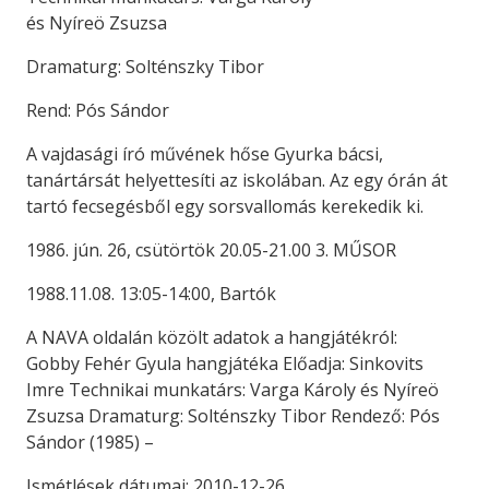
és Nyíreö Zsuzsa
Dramaturg: Solténszky Tibor
Rend: Pós Sándor
A vajdasági író művének hőse Gyurka bácsi,
tanártársát helyettesíti az iskolában. Az egy órán át
tartó fecsegésből egy sorsvallomás kerekedik ki.
1986. jún. 26, csütörtök 20.05-21.00 3. MŰSOR
1988.11.08. 13:05-14:00, Bartók
A NAVA oldalán közölt adatok a hangjátékról:
Gobby Fehér Gyula hangjátéka Előadja: Sinkovits
Imre Technikai munkatárs: Varga Károly és Nyíreö
Zsuzsa Dramaturg: Solténszky Tibor Rendező: Pós
Sándor (1985) –
Ismétlések dátumai: 2010-12-26