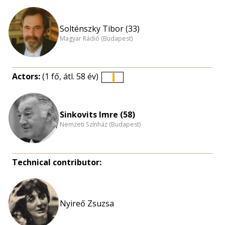
Solténszky Tibor (33)
Magyar Rádió (Budapest)
Actors:
(1 fő, átl. 58 év)
Életkori
eloszlás
nagyítása
Sinkovits Imre (58)
Nemzeti Színház (Budapest)
Technical contributor:
Nyireő Zsuzsa