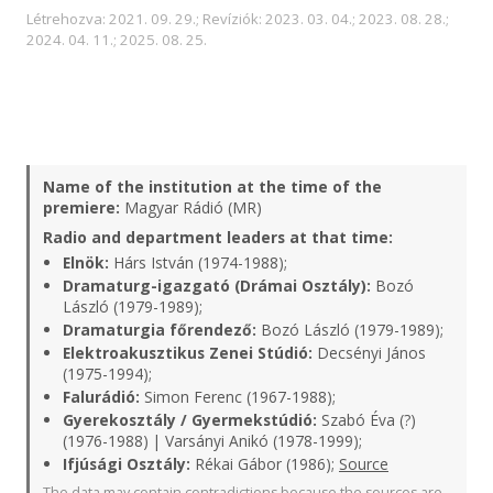
Létrehozva: 2021. 09. 29.; Revíziók: 2023. 03. 04.; 2023. 08. 28.;
2024. 04. 11.; 2025. 08. 25.
Name of the institution at the time of the
premiere:
Magyar Rádió (MR)
Radio and department leaders at that time:
Elnök:
Hárs István (1974-1988);
Dramaturg-igazgató (Drámai Osztály):
Bozó
László (1979-1989);
Dramaturgia főrendező:
Bozó László (1979-1989);
Elektroakusztikus Zenei Stúdió:
Decsényi János
(1975-1994);
Falurádió:
Simon Ferenc (1967-1988);
Gyerekosztály / Gyermekstúdió:
Szabó Éva (?)
(1976-1988) | Varsányi Anikó (1978-1999);
Ifjúsági Osztály:
Rékai Gábor (1986);
Source
The data may contain contradictions because the sources are