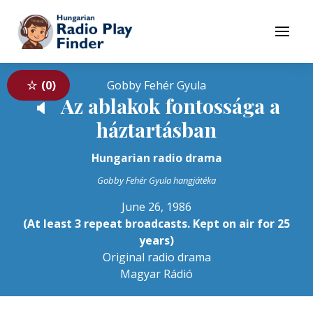
To navigation
To contents
Menu
0
Gobby Fehér Gyula
Az ablakok fontossága a
🔈
háztartásban
Hungarian radio drama
Gobby Fehér Gyula hangjátéka
June 26, 1986
(At least 3 repeat broadcasts. Kept on air for 25
years)
Original radio drama
Magyar Rádió