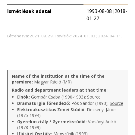
Ismétlések adatai
1993-08-08|2018-
01-27
Létrehozva: 2021. 09. 29.; Revíziók: 2024. 01. 03.; 2024. 04. 11.
Name of the institution at the time of the
premiere:
Magyar Rádió (MR)
Radio and department leaders at that time:
Elnök:
Gombár Csaba (1990-1993);
Source
Dramaturgia főrendező:
Pós Sándor (1993);
Source
Elektroakusztikus Zenei Stúdió:
Decsényi János
(1975-1994);
Gyerekosztály / Gyermekstúdió:
Varsányi Anikó
(1978-1999);
Ifjúsági Osztály:
Megszűnik (1993);