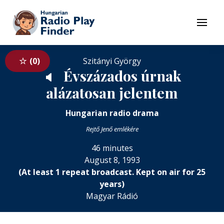
To navigation
To contents
Menu
0
Szitányi György
Évszázados úrnak
🔈
alázatosan jelentem
Hungarian radio drama
Rejtő Jenő emlékére
46 minutes
August 8, 1993
(At least 1 repeat broadcast. Kept on air for 25
years)
Magyar Rádió