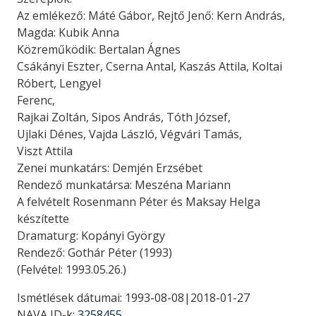
Az emlékező: Máté Gábor, Rejtő Jenő: Kern András,
Magda: Kubik Anna
Közreműködik: Bertalan Ágnes
Csákányi Eszter, Cserna Antal, Kaszás Attila, Koltai
Róbert, Lengyel
Ferenc,
Rajkai Zoltán, Sipos András, Tóth József,
Ujlaki Dénes, Vajda László, Végvári Tamás,
Viszt Attila
Zenei munkatárs: Demjén Erzsébet
Rendező munkatársa: Meszéna Mariann
A felvételt Rosenmann Péter és Maksay Helga
készítette
Dramaturg: Kopányi György
Rendező: Gothár Péter (1993)
(Felvétel: 1993.05.26.)
Ismétlések dátumai: 1993-08-08|2018-01-27
NAVA ID-k:
3258455