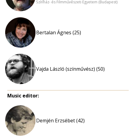
Színház- és Filmművészeti Egyetem (Budapest)
Bertalan Ágnes (25)
Vajda László (színművész) (50)
Music editor:
Demjén Erzsébet (42)