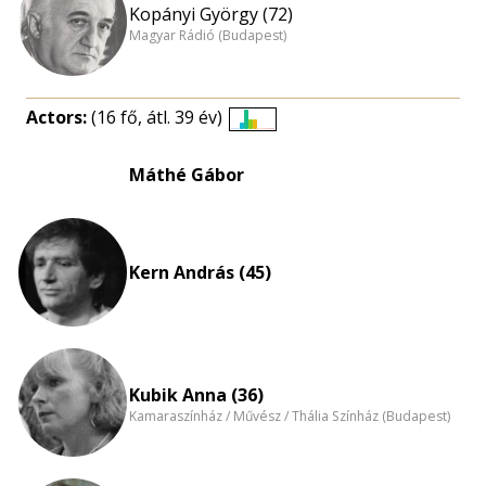
Kopányi György (72)
Magyar Rádió (Budapest)
Actors:
(16 fő, átl. 39 év)
Életkori
eloszlás
Máthé Gábor
nagyítása
Kern András (45)
Kubik Anna (36)
Kamaraszínház / Művész / Thália Színház (Budapest)