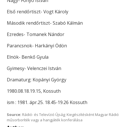
Nagy- Fonyó István
Első rendőrtiszt- Vogt Károly
Második rendőrtiszt- Szabó Kálmán
Ezredes- Tomanek Nándor
Parancsnok- Harkányi Ödön
Elnök- Benkő Gyula
Gyimesy- Velenczei István
Dramaturg: Kopányi György
1980.08.18.19.15, Kossuth
ism : 1981. ápr.25. 18.45-19.26 Kossuth
Source:
Rádió- és Televízió Újság; Kiegészítésként Magyar Rádió
műsorboríték vagy a hangjáték konferálása