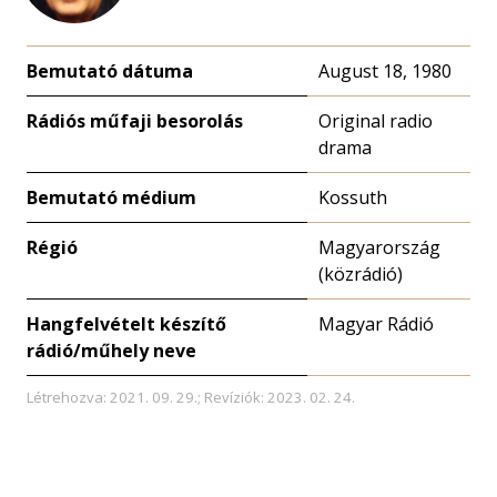
Bemutató dátuma
August 18, 1980
Rádiós műfaji besorolás
Original radio
drama
Bemutató médium
Kossuth
Régió
Magyarország
(közrádió)
Hangfelvételt készítő
Magyar Rádió
rádió/műhely neve
Létrehozva: 2021. 09. 29.; Revíziók: 2023. 02. 24.