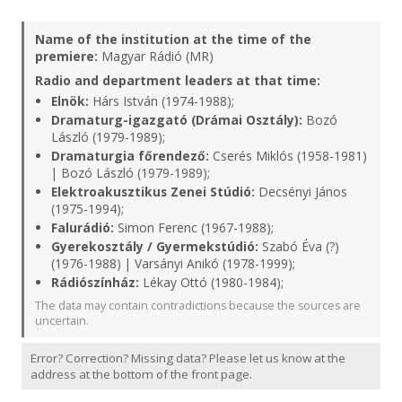
Name of the institution at the time of the
premiere:
Magyar Rádió (MR)
Radio and department leaders at that time:
Elnök:
Hárs István (1974-1988);
Dramaturg-igazgató (Drámai Osztály):
Bozó
László (1979-1989);
Dramaturgia főrendező:
Cserés Miklós (1958-1981)
| Bozó László (1979-1989);
Elektroakusztikus Zenei Stúdió:
Decsényi János
(1975-1994);
Falurádió:
Simon Ferenc (1967-1988);
Gyerekosztály / Gyermekstúdió:
Szabó Éva (?)
(1976-1988) | Varsányi Anikó (1978-1999);
Rádiószínház:
Lékay Ottó (1980-1984);
The data may contain contradictions because the sources are
uncertain.
Error? Correction? Missing data? Please let us know at the
address at the bottom of the front page.