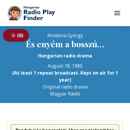
To navigation
To contents
Menu
0
Moldova György
És enyém a bosszú…
Hungarian radio drama
August 18, 1980
(At least 1 repeat broadcast. Kept on air for 1
year)
Original radio drama
Magyar Rádió