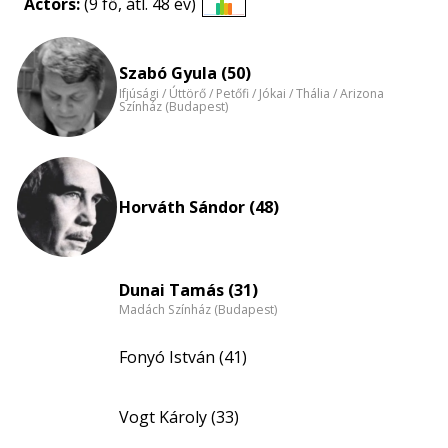
Actors:
(9 fő, átl. 48 év)
Életkori
eloszlás
nagyítása
Szabó Gyula (50)
Ifjúsági / Úttörő / Petőfi / Jókai / Thália / Arizona
Színház (Budapest)
Horváth Sándor (48)
Dunai Tamás (31)
Madách Színház (Budapest)
Fonyó István (41)
Vogt Károly (33)