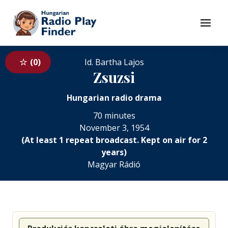
To navigation
To contents
Menu
0
Id. Bartha Lajos
Zsuzsi
Hungarian radio drama
70 minutes
November 3, 1954
(At least 1 repeat broadcast. Kept on air for 2
years)
Magyar Rádió