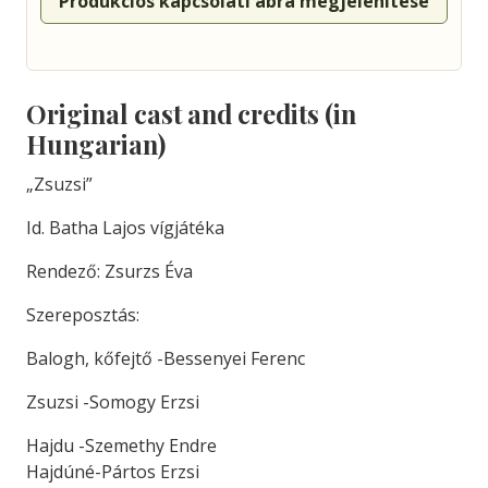
Produkciós kapcsolati ábra megjelenítése
Original cast and credits (in
Hungarian)
„Zsuzsi”
Id. Batha Lajos vígjátéka
Rendező: Zsurzs Éva
Szereposztás:
Balogh, kőfejtő -Bessenyei Ferenc
Zsuzsi -Somogy Erzsi
Hajdu -Szemethy Endre
Hajdúné-Pártos Erzsi