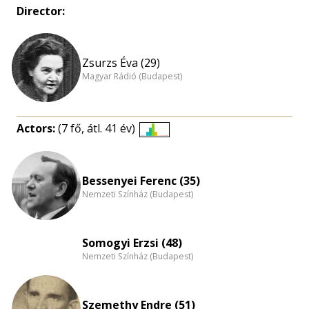
Director:
Zsurzs Éva (29)
Magyar Rádió (Budapest)
Actors:
(7 fő, átl. 41 év)
Életkori
eloszlás
nagyítása
Bessenyei Ferenc (35)
Nemzeti Színház (Budapest)
Somogyi Erzsi (48)
Nemzeti Színház (Budapest)
Szemethy Endre (51)