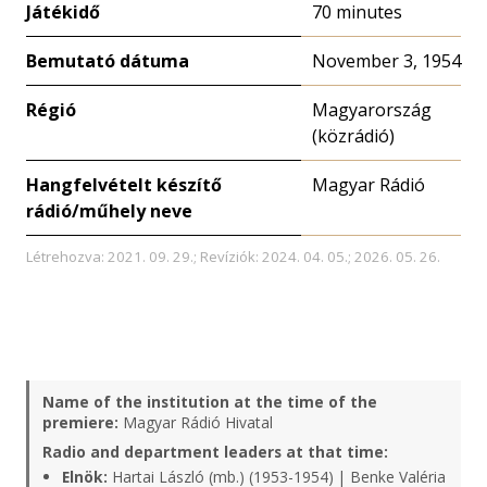
Játékidő
70 minutes
Bemutató dátuma
November 3, 1954
Régió
Magyarország
(közrádió)
Hangfelvételt készítő
Magyar Rádió
rádió/műhely neve
Létrehozva: 2021. 09. 29.; Revíziók: 2024. 04. 05.; 2026. 05. 26.
Name of the institution at the time of the
premiere:
Magyar Rádió Hivatal
Radio and department leaders at that time:
Elnök:
Hartai László (mb.) (1953-1954) | Benke Valéria