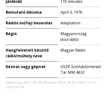
Játékidő
110 minutes
Bemutató dátuma
April 3, 1976
Rádiós műfaji besorolás
Adaptation
Régió
Magyarország
(közrádió)
Hangfelvételt készítő
Magyar Rádió
rádió/műhely neve
Kézirat vagy gépirat
OSZK Színháztörténeti
Tár MM 4632
Létrehozva: 2021. 09. 29.; Revíziók: 2024. 04. 05.; 2025. 10. 15.;
2026. 04. 28.