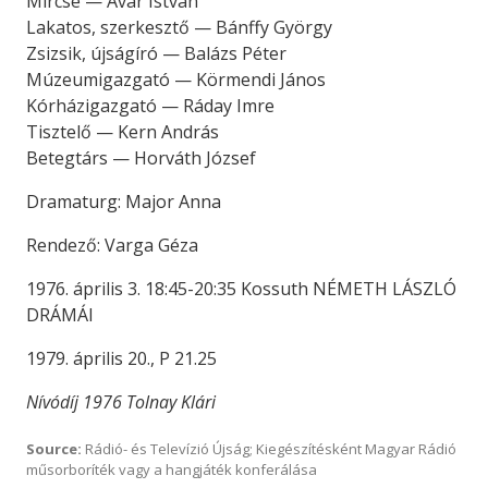
Mírcse — Avar István
Lakatos, szerkesztő — Bánffy György
Zsizsik, újságíró — Balázs Péter
Múzeumigazgató — Körmendi János
Kórházigazgató — Ráday Imre
Tisztelő — Kern András
Betegtárs — Horváth József
Dramaturg: Major Anna
Rendező: Varga Géza
1976. április 3. 18:45-20:35 Kossuth NÉMETH LÁSZLÓ
DRÁMÁI
1979. április 20., P 21.25
Nívódíj 1976 Tolnay Klári
Source:
Rádió- és Televízió Újság; Kiegészítésként Magyar Rádió
műsorboríték vagy a hangjáték konferálása