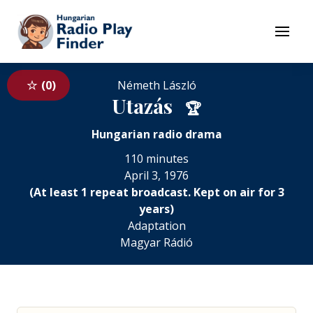
To navigation
To contents
Menu
0
Németh László
Utazás
🏆
Hungarian radio drama
110 minutes
April 3, 1976
(At least 1 repeat broadcast. Kept on air for 3
years)
Adaptation
Magyar Rádió