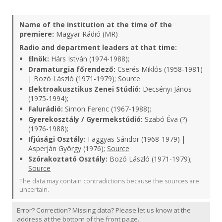
Name of the institution at the time of the
premiere:
Magyar Rádió (MR)
Radio and department leaders at that time:
Elnök:
Hárs István (1974-1988);
Dramaturgia főrendező:
Cserés Miklós (1958-1981)
| Bozó László (1971-1979);
Source
Elektroakusztikus Zenei Stúdió:
Decsényi János
(1975-1994);
Falurádió:
Simon Ferenc (1967-1988);
Gyerekosztály / Gyermekstúdió:
Szabó Éva (?)
(1976-1988);
Ifjúsági Osztály:
Faggyas Sándor (1968-1979) |
Asperján György (1976);
Source
Szórakoztató Osztály:
Bozó László (1971-1979);
Source
The data may contain contradictions because the sources are
uncertain.
Error? Correction? Missing data? Please let us know at the
address at the bottom of the front page.