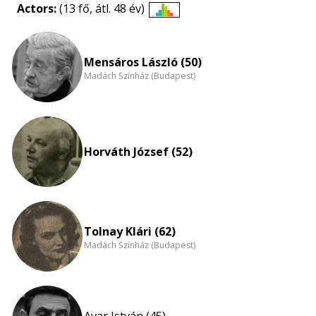
Actors:
(13 fő, átl. 48 év)
Életkori
eloszlás
nagyítása
Mensáros László (50)
Madách Színház (Budapest)
Horváth József (52)
Tolnay Klári (62)
Madách Színház (Budapest)
Avar István (45)