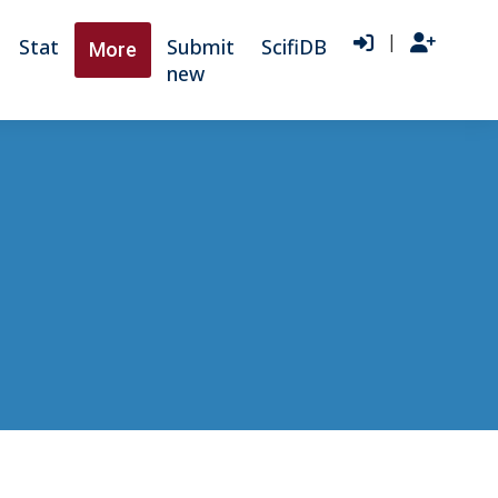
|
Stat
Submit
ScifiDB
More
new