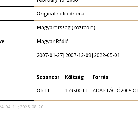
Original radio drama
Magyarország (közrádió)
ve
Magyar Rádió
2007-01-27|2007-12-09|2022-05-01
Szponzor
Költség
Forrás
ORTT
179500 Ft
ADAPTÁCIÓ2005 ORTT
4. 04. 11.; 2025. 08. 20.