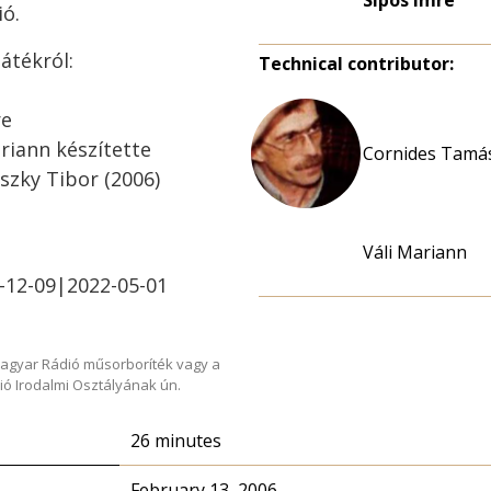
Sipos Imre
ió.
átékról:
Technical contributor:
re
riann készítette
Cornides Tamás
szky Tibor (2006)
Váli Mariann
-12-09|2022-05-01
Magyar Rádió műsorboríték vagy a
ió Irodalmi Osztályának ún.
26 minutes
February 13, 2006