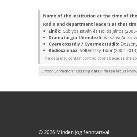
Name of the institution at the time of th
Radio and department leaders at that tim
Elnök:
Gőblyös István és Hollós János (2005
Dramaturgia főrendező:
Varsányi Anikó v
Gyerekosztály / Gyermekstúdió:
Dezsényi
Rádiószínház:
Solténszky Tibor (2002-2013
The data may contain contradictions because the so
Error? Correction? Missing data? Please let us know
© 2026 Minden jog fenntartva!