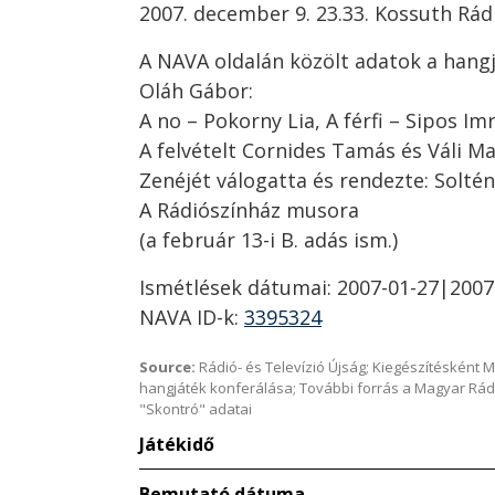
2007. december 9. 23.33. Kossuth Rád
A NAVA oldalán közölt adatok a hangj
Oláh Gábor:
A no – Pokorny Lia, A férfi – Sipos Im
A felvételt Cornides Tamás és Váli Ma
Zenéjét válogatta és rendezte: Soltén
A Rádiószínház musora
(a február 13-i B. adás ism.)
Ismétlések dátumai: 2007-01-27|2007
NAVA ID-k:
3395324
Source:
Rádió- és Televízió Újság; Kiegészítésként 
hangjáték konferálása; További forrás a Magyar Rád
"Skontró" adatai
Játékidő
Bemutató dátuma