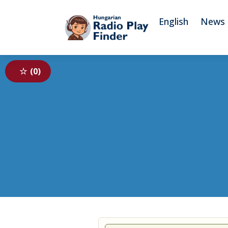
To navigation
To contents
English
News
0