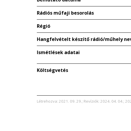
Rádiós műfaji besorolás
Régió
Hangfelvételt készítő rádió/műhely ne
Ismétlések adatai
Költségvetés
Létrehozva: 2021. 09. 29.; Revíziók: 2024. 04. 04.; 202