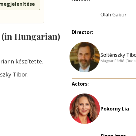
 megjelenítése
Oláh Gábor
Director:
s (in Hungarian)
Solténszky Tibo
riann készítette.
Magyar Rádió (Buda
szky Tibor.
Actors:
Pokorny Lia