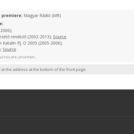
e premiere:
Magyar Rádió (MR)
e:
-2006);
ezető rendező (2002-2013);
Source
 Katalin Ifj. O 2005 (2005-2006);
);
Source
urces are uncertain.
 at the address at the bottom of the front page.