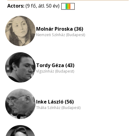
Actors:
(9 fő, átl. 50 év)
Életkori
eloszlás
nagyítása
Molnár Piroska (36)
Nemzeti Színház (Budapest)
Tordy Géza (43)
Vígszínház (Budapest)
Inke László (56)
Thália Színház (Budapest)