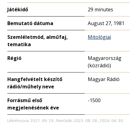
Játékidő
29 minutes
Bemutató dátuma
August 27, 1981
Szemléletmód, alműfaj,
Mitológiai
tematika
Régió
Magyarország
(közrádió)
Hangfelvételt készítő
Magyar Rádió
rádió/műhely neve
Forrásmű első
-1500
megjelenésének éve
Létrehozva: 2021. 09. 29.; Revíziók: 2023. 08. 28.; 2026. 04. 30.