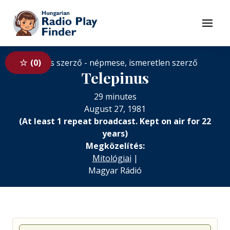
To navigation
To contents
Menu
Nincs szerző - népmese, ismeretlen szerző
0
Telepinus
29 minutes
August 27, 1981
(At least 1 repeat broadcast. Kept on air for 22
years)
Megközelítés:
Mitológiai
|
Magyar Rádió