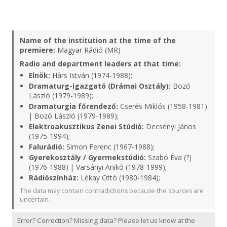
Name of the institution at the time of the
premiere:
Magyar Rádió (MR)
Radio and department leaders at that time:
Elnök:
Hárs István (1974-1988);
Dramaturg-igazgató (Drámai Osztály):
Bozó
László (1979-1989);
Dramaturgia főrendező:
Cserés Miklós (1958-1981)
| Bozó László (1979-1989);
Elektroakusztikus Zenei Stúdió:
Decsényi János
(1975-1994);
Falurádió:
Simon Ferenc (1967-1988);
Gyerekosztály / Gyermekstúdió:
Szabó Éva (?)
(1976-1988) | Varsányi Anikó (1978-1999);
Rádiószínház:
Lékay Ottó (1980-1984);
The data may contain contradictions because the sources are
uncertain.
Error? Correction? Missing data? Please let us know at the