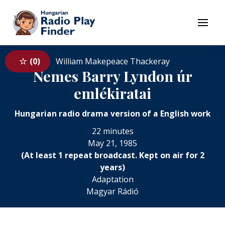
To navigation
To contents
Menu
0
William Makepeace Thackeray
Nemes Barry Lyndon úr
emlékiratai
Hungarian radio drama version of a English work
22 minutes
May 21, 1985
(At least 1 repeat broadcast. Kept on air for 2
years)
Adaptation
Magyar Rádió