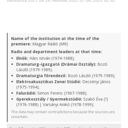
Létrehozva: 2021. 09. 29.; Revíziók: 2022. 07. 04.; 2023. 02. 02.
Name of the institution at the time of the
premiere:
Magyar Rádió (MR)
Radio and department leaders at that time:
Elnök:
Hárs István (1974-1988);
Dramaturg-igazgató (Drámai Osztály):
Bozó
László (1979-1989);
Dramaturgia főrendező:
Bozó László (1979-1989);
Elektroakusztikus Zenei Stúdió:
Decsényi János
(1975-1994);
Falurádió:
Simon Ferenc (1967-1988);
Gyerekosztály / Gyermekstúdió:
Szabó Éva (?)
(1976-1988) | Varsányi Anikó (1978-1999);
The data may contain contradictions because the sources are
uncertain.