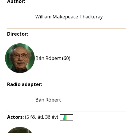
Author:
William Makepeace Thackeray
Director:
Bán Róbert (60)
Radio adapter:
Bán Róbert
Actors:
(5 fő, átl. 36 év)
Életkori
eloszlás