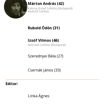
nagyítása
Márton András (42)
Katona József Színház (Budapest)
Radnóti Színház
Rubold Ödön (31)
Izsóf Vilmos (46)
Nemzeti Színház (Budapest)
Szerednyei Béla (27)
Csernák János (33)
Editor:
Linka Ágnes