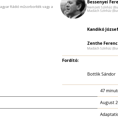
n
Bessenyei Fere
Magyar Rádió műsorboríték vagy a
Nemzeti Színház (B
Madách Színház (Bu
Kandikó Józse
Zenthe Ferenc 
Madách Színház (Bu
Fordító:
Bottlik Sándor
47 minut
August 2
Adaptati