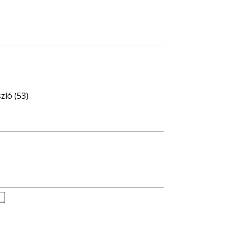
zló (53)
letkori
loszlás