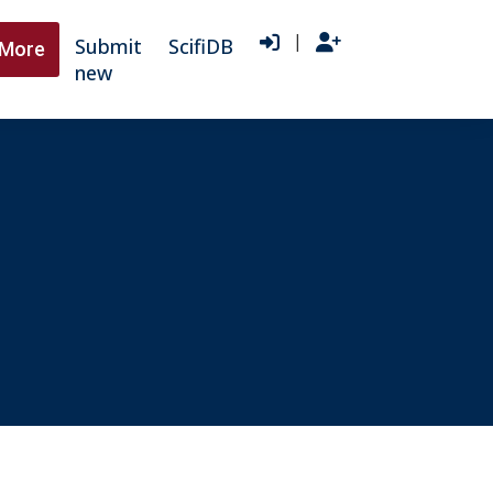
|
Submit
ScifiDB
More
new