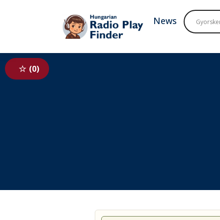
To navigation
To contents
News
0