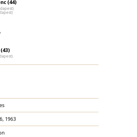
agyítása
nc (44)
udapest)
dapest)
f
(43)
dapest)
es
6, 1963
on