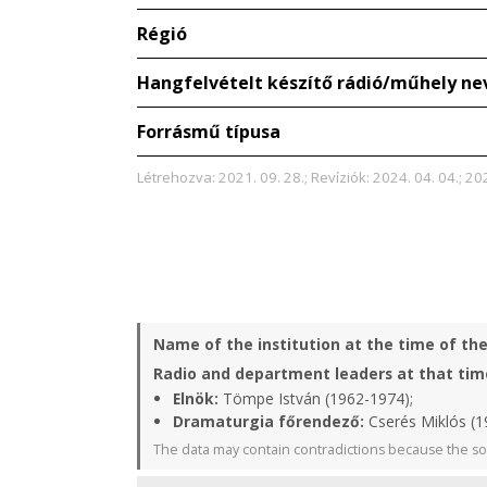
Régió
Hangfelvételt készítő rádió/műhely ne
Forrásmű típusa
Létrehozva: 2021. 09. 28.; Revíziók: 2024. 04. 04.; 20
Name of the institution at the time of th
Radio and department leaders at that tim
Elnök:
Tömpe István (1962-1974);
Dramaturgia főrendező:
Cserés Miklós (1
The data may contain contradictions because the so