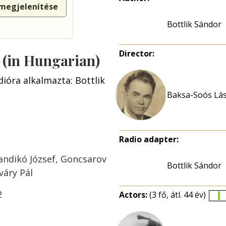
 megjelenítése
Bottlik Sándor
Director:
s (in Hungarian)
dióra alkalmazta: Bottlik
Baksa-Soós Lás
Radio adapter:
andikó József, Goncsarov
Bottlik Sándor
váry Pál
2
Actors:
(3 fő, átl. 44 év)
É
e