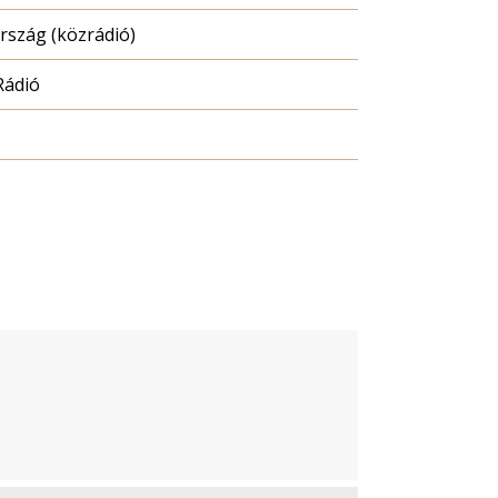
szág (közrádió)
Rádió