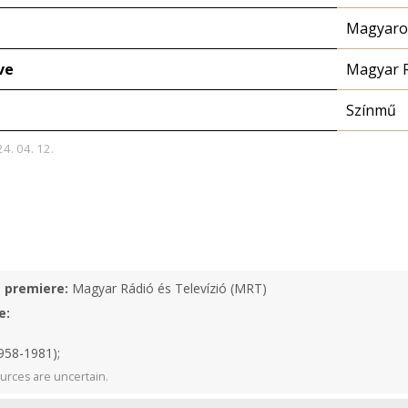
Magyaror
ve
Magyar 
Színmű
24. 04. 12.
e premiere:
Magyar Rádió és Televízió (MRT)
e:
958-1981);
urces are uncertain.