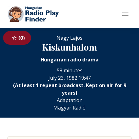
To navigation
To contents
Menu
0
Nagy Lajos
Kiskunhalom
Hungarian radio drama
58 minutes
July 23, 1982 19:47
(At least 1 repeat broadcast. Kept on air for 9
years)
Adaptation
Magyar Rádió