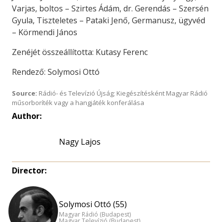
Varjas, boltos – Szirtes Ádám, dr. Gerendás – Szersén
Gyula, Tiszteletes – Pataki Jenő, Germanusz, ügyvéd
– Körmendi János
Zenéjét összeállította: Kutasy Ferenc
Rendező: Solymosi Ottó
Source:
Rádió- és Televízió Újság; Kiegészítésként Magyar Rádió
műsorboríték vagy a hangjáték konferálása
Author:
Nagy Lajos
Director:
Solymosi Ottó (55)
Magyar Rádió (Budapest)
Magyar Televízió (Budapest)