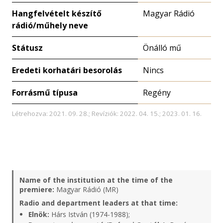
Hangfelvételt készítő
Magyar Rádió
rádió/műhely neve
Státusz
Önálló mű
Eredeti korhatári besorolás
Nincs
Forrásmű típusa
Regény
Létrehozva: 2021. 09. 28.; Revíziók: 2022. 04. 15.; 2023. 01. 16.
Name of the institution at the time of the
premiere:
Magyar Rádió (MR)
Radio and department leaders at that time:
Elnök:
Hárs István (1974-1988);