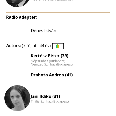
Radio adapter:
Dénes István
Actors:
(7 fő, átl. 44 év)
Életkori
Kertész Péter (39)
eloszlás
Népszínház (Budapest)
nagyítása
Nemzeti Színház (Budapest)
Drahota Andrea (41)
Jani Ildikó (31)
Thália Színház (Budapest)