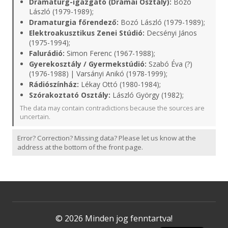
Dramaturg-igazgató (Drámai Osztály):
Bozó
László (1979-1989);
Dramaturgia főrendező:
Bozó László (1979-1989);
Elektroakusztikus Zenei Stúdió:
Decsényi János
(1975-1994);
Falurádió:
Simon Ferenc (1967-1988);
Gyerekosztály / Gyermekstúdió:
Szabó Éva (?)
(1976-1988) | Varsányi Anikó (1978-1999);
Rádiószínház:
Lékay Ottó (1980-1984);
Szórakoztató Osztály:
László György (1982);
The data may contain contradictions because the sources are
uncertain.
Error? Correction? Missing data? Please let us know at the
address at the bottom of the front page.
© 2026 Minden jog fenntartva!