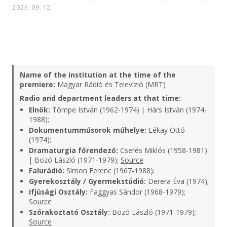
2023. 09. 12.
Name of the institution at the time of the
premiere:
Magyar Rádió és Televízió (MRT)
Radio and department leaders at that time:
Elnök:
Tömpe István (1962-1974) | Hárs István (1974-
1988);
Dokumentumműsorok műhelye:
Lékay Ottó
(1974);
Dramaturgia főrendező:
Cserés Miklós (1958-1981)
| Bozó László (1971-1979);
Source
Falurádió:
Simon Ferenc (1967-1988);
Gyerekosztály / Gyermekstúdió:
Derera Éva (1974);
Ifjúsági Osztály:
Faggyas Sándor (1968-1979);
Source
Szórakoztató Osztály:
Bozó László (1971-1979);
Source