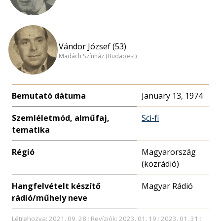
Vándor József (53)
Madách Színház (Budapest)
Bemutató dátuma
January 13, 1974
Szemléletmód, alműfaj,
Sci-fi
tematika
Régió
Magyarország
(közrádió)
Hangfelvételt készítő
Magyar Rádió
rádió/műhely neve
Létrehozva: 2021. 09. 28.; Revíziók: 2023. 01. 19.; 2023. 01. 31.;