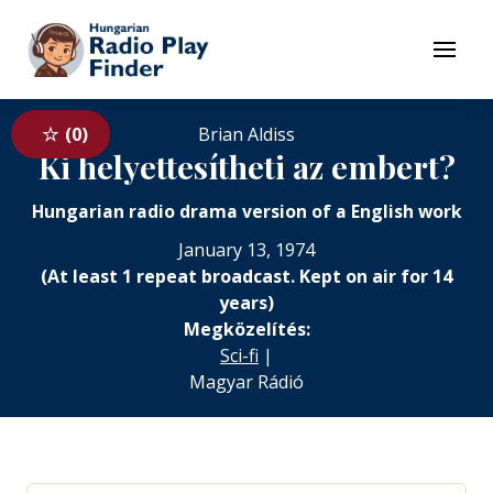
To navigation
To contents
Menu
0
Brian Aldiss
Ki helyettesítheti az embert?
Hungarian radio drama version of a English work
January 13, 1974
(At least 1 repeat broadcast. Kept on air for 14
years)
Megközelítés:
Sci-fi
|
Magyar Rádió