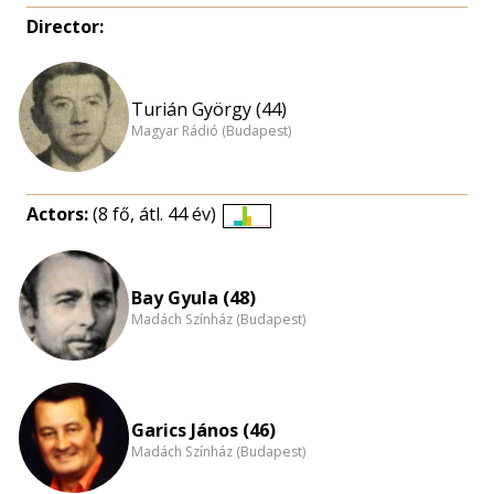
Director:
Turián György (44)
Magyar Rádió (Budapest)
Actors:
(8 fő, átl. 44 év)
Életkori
eloszlás
nagyítása
Bay Gyula (48)
Madách Színház (Budapest)
Garics János (46)
Madách Színház (Budapest)