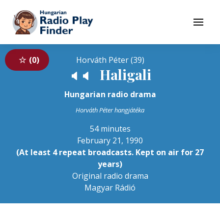
To navigation
To contents
Menu
0
Horváth Péter (39)
Haligali
🔈
🔈
Hungarian radio drama
Horváth Péter hangjátéka
54 minutes
February 21, 1990
(At least 4 repeat broadcasts. Kept on air for 27
years)
Original radio drama
Magyar Rádió