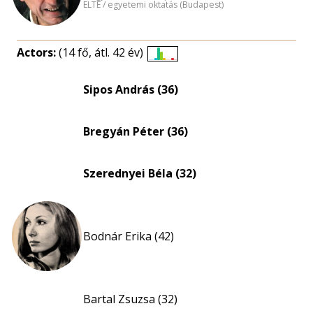
ELTE / egyetemi oktatás (Budapest)
Actors:
(14 fő, átl. 42 év)
Életkori
eloszlás
Sipos András (36)
nagyítása
Bregyán Péter (36)
Szerednyei Béla (32)
Bodnár Erika (42)
Bartal Zsuzsa (32)