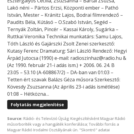
Esztergályos Cecília, Zsuzsánna – Bartal Zsuzsa,
Lakó néni – Pártos Erzsi, Központi ember – Pathó
István, Mester – Kránitz Lajos, Bodrai filmrendező –
Paudits Béla, Kútásó – O.Szabó István, Segéd –
Ternyák Zoltán, Pincér – Kassai Károly, Sugárka –
Ruttkai Veronika Technikai munkatárs: Samu Lajos,
Tóth László és Gajárszki Zsolt Zenei szerkesztő:
Kutasy Ferenc Dramaturg: Sári László Rendező: Hegyi
Árpád Jutocsa (1990) e-mail: radioszinhaz@radio.hu &
(Az 1990. február 21-i adás ism.) + 2006. 06. 24. B
23.05 – 53.10 (A-608867/2) – DA-ban van 01:03 –
Tetten ért szavak Balázs Géza műsora Szerkesztő:
Kövesdy Zsuzsanna (Az április 23-i adás ismétlése)
01:08 – Hétközna…
Folytatás megjelenítése
Source:
Rádió- és Televízió Újság; Kiegészítésként Magyar Rádió
műsorboríték vagy a hangjáték konferálása; További forrás a
Magyar Rádió Irodalmi Osztályának ún. "Skontró" adatai