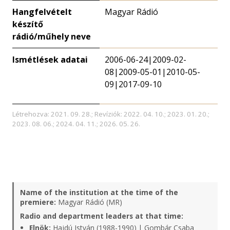
Hangfelvételt
Magyar Rádió
készítő
rádió/műhely neve
Ismétlések adatai
2006-06-24|2009-02-
08|2009-05-01|2010-05-
09|2017-09-10
Létrehozva: 2021. 09. 28.; Revíziók: 2022. 04. 10.; 2023. 01. 20.;
2023. 08. 06.; 2024. 04. 11.; 2026. 05. 26.
Name of the institution at the time of the
premiere:
Magyar Rádió (MR)
Radio and department leaders at that time:
Elnök:
Hajdú István (1988-1990) | Gombár Csaba