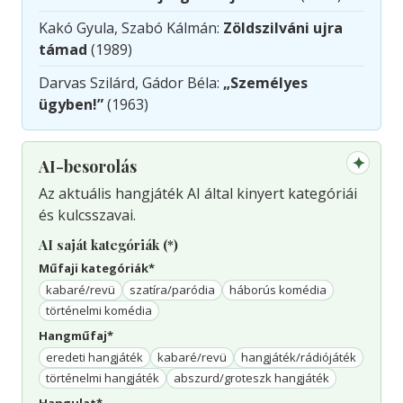
Kakó Gyula, Szabó Kálmán:
Zöldszilváni ujra
támad
(1989)
Darvas Szilárd, Gádor Béla:
„Személyes
ügyben!”
(1963)
✦
AI-besorolás
Az aktuális hangjáték AI által kinyert kategóriái
és kulcsszavai.
AI saját kategóriák (*)
Műfaji kategóriák*
kabaré/revü
szatíra/paródia
háborús komédia
történelmi komédia
Hangműfaj*
eredeti hangjáték
kabaré/revü
hangjáték/rádiójáték
történelmi hangjáték
abszurd/groteszk hangjáték