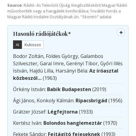
Source:
Rádió- és Televízió Újság; Kiegészítésként Magyar Rádió
műsorboríték vagy a hangjáték konferálása; További forrás a
Magyar Rádió Irodalmi Osztályának ún. "Skontró" adatai
✦
Hasonló rádiójátékok
*
AI
Kulcsszo
Bodor Zoltán, Földes György, Galambos
Szilveszter, Garai Imre, Gerényi Tibor, Győri Illés
István, Hajdú Lilla, Harsányi Béla:
Az íróasztal
közbeszól…
(1963)
Örkény István:
Babik Budapesten
(2019)
Ági János, Konkoly Kálmán:
Ripacsbrigád
(1956)
Grätzer József:
Légfejtorna
(1933)
Kertész Iván:
Bolondos hanglemeztár
(1970)
Fekete Sándor:
Fejtágító fejeseknek
(1993)