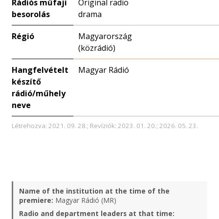
Rádiós műfaji
Original radio
besorolás
drama
Régió
Magyarország
(közrádió)
Hangfelvételt
Magyar Rádió
készítő
rádió/műhely
neve
Létrehozva: 2021. 09. 28.; Revíziók: 2023. 01. 20.; 2026. 05. 23.
Name of the institution at the time of the
premiere:
Magyar Rádió (MR)
Radio and department leaders at that time: