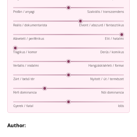
Profán / anyagi
Szakrális / transzcendens
Reális / dokumentarista
Elvont / abszurd / fantasztikus
Alávetett / periférikus
Elit / hatalmi
Tragikus / komor
Derűs / komikus
Verbális / irodalmi
Hangzáskísérleti / formai
Zárt / belső tér
Nyitott / út / természet
Férfi dominancia
Női dominancia
Gyerek / fiatal
Idős
Author: