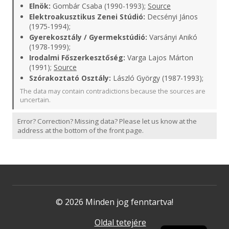
Elnök:
Gombár Csaba (1990-1993);
Source
Elektroakusztikus Zenei Stúdió:
Decsényi János
(1975-1994);
Gyerekosztály / Gyermekstúdió:
Varsányi Anikó
(1978-1999);
Irodalmi Főszerkesztőség:
Varga Lajos Márton
(1991);
Source
Szórakoztató Osztály:
László György (1987-1993);
The data may contain contradictions because the sources are
uncertain.
Error? Correction? Missing data? Please let us know at the
address at the bottom of the front page.
© 2026 Minden jog fenntartva!
Oldal tetejére