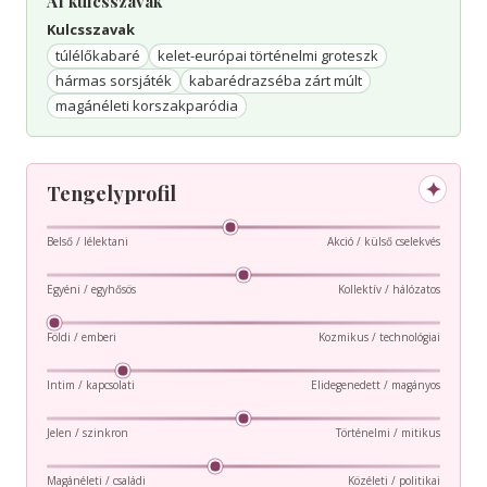
AI kulcsszavak
Kulcsszavak
túlélőkabaré
kelet-európai történelmi groteszk
hármas sorsjáték
kabarédrazséba zárt múlt
magánéleti korszakparódia
✦
Tengelyprofil
Belső / lélektani
Akció / külső cselekvés
Egyéni / egyhősös
Kollektív / hálózatos
Földi / emberi
Kozmikus / technológiai
Intim / kapcsolati
Elidegenedett / magányos
Jelen / szinkron
Történelmi / mitikus
Magánéleti / családi
Közéleti / politikai