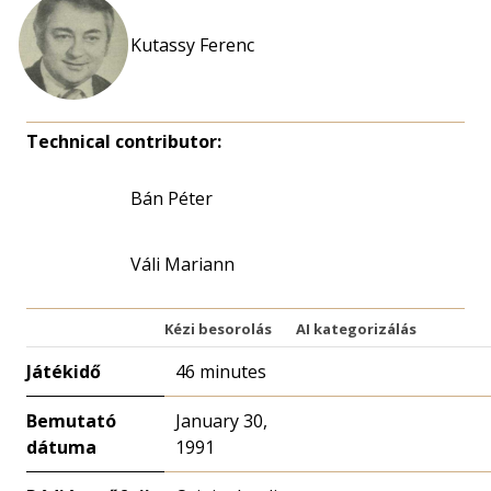
Kutassy Ferenc
Technical contributor:
Bán Péter
Váli Mariann
Kézi besorolás
AI kategorizálás
Játékidő
46 minutes
Bemutató
January 30,
dátuma
1991