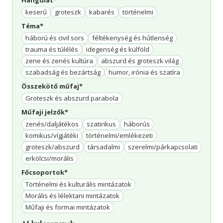
Hangulat*
keserű
groteszk
kabarés
történelmi
Téma*
háború és civil sors
féltékenység és hűtlenség
trauma és túlélés
idegenség és külföld
zene és zenés kultúra
abszurd és groteszk világ
szabadság és bezártság
humor, irónia és szatíra
Összekötő műfaj*
Groteszk és abszurd parabola
Műfaji jelzők*
zenés/daljátékos
szatirikus
háborús
komikus/vígjátéki
történelmi/emlékezeti
groteszk/abszurd
társadalmi
szerelmi/párkapcsolati
erkölcsi/morális
Főcsoportok*
Történelmi és kulturális mintázatok
Morális és lélektani mintázatok
Műfaji és formai mintázatok