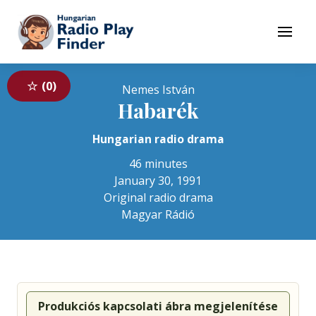
To navigation
To contents
Menu
0
Nemes István
Habarék
Hungarian radio drama
46 minutes
January 30, 1991
Original radio drama
Magyar Rádió
Produkciós kapcsolati ábra megjelenítése