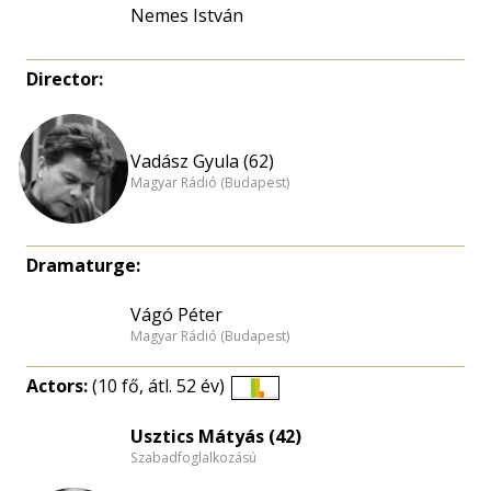
Nemes István
Director:
Vadász Gyula (62)
Magyar Rádió (Budapest)
Dramaturge:
Vágó Péter
Magyar Rádió (Budapest)
Actors:
(10 fő, átl. 52 év)
Életkori
eloszlás
Usztics Mátyás (42)
Szabadfoglalkozású
nagyítása