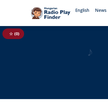
To navigation
To contents
English
News
0
♪