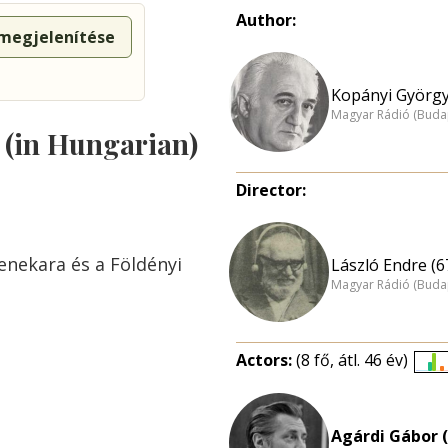
Author:
 megjelenítése
Kopányi György
Magyar Rádió (Buda
s (in Hungarian)
Director:
nekara és a Földényi
László Endre (6
Magyar Rádió (Buda
Actors:
(8 fő, átl. 46 év)
É
e
n
Agárdi Gábor (