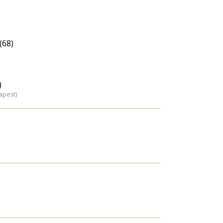
(68)
)
apest)