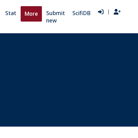
|
Stat
Submit
ScifiDB
More
new