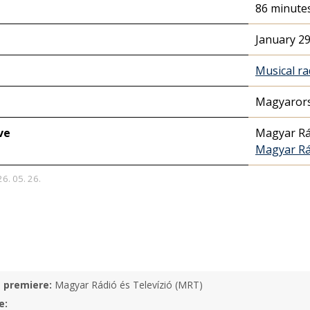
86 minute
January 29
Musical ra
Magyarors
ve
Magyar Rá
Magyar Rá
26. 05. 26.
e premiere:
Magyar Rádió és Televízió (MRT)
e: