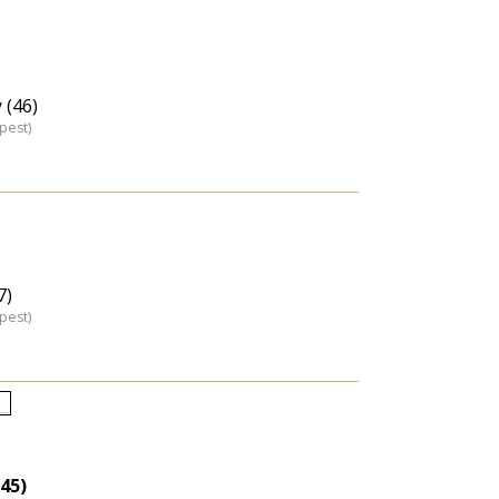
 (46)
pest)
7)
pest)
letkori
loszlás
agyítása
45)