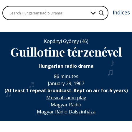
Indices
Kopányi György (46)
Guillotine térzenével
♪
Hungarian radio drama
♫
86 minutes
♬
♬
♪
January 29, 1967
♩
♫
(At least 1 repeat broadcast. Kept on air for 6 years)
Musical radio play
Magyar Rádió
Magyar Rádió Dalszínháza