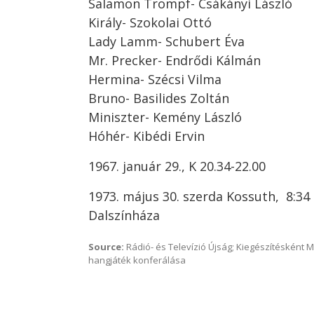
Salamon Trompf- Csákányi László
Király- Szokolai Ottó
Lady Lamm- Schubert Éva
Mr. Precker- Endrődi Kálmán
Hermina- Szécsi Vilma
Bruno- Basilides Zoltán
Miniszter- Kemény László
Hóhér- Kibédi Ervin
1967. január 29., K 20.34-22.00
1973. május 30. szerda Kossuth, 8:34 
Dalszínháza
Source:
Rádió- és Televízió Újság; Kiegészítésként 
hangjáték konferálása