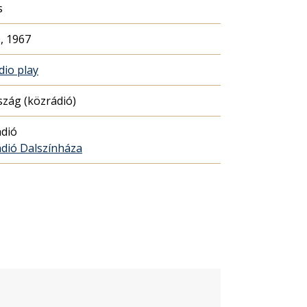
s
, 1967
dio play
zág (közrádió)
dió
dió Dalszínháza