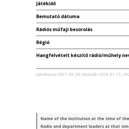
Játékidő
Bemutató dátuma
Rádiós műfaji besorolás
Régió
Hangfelvételt készítő rádió/műhely ne
Létrehozva: 2021. 09. 28.; Revíziók: 2024. 01. 17.; 20
Name of the institution at the time of th
Radio and department leaders at that tim