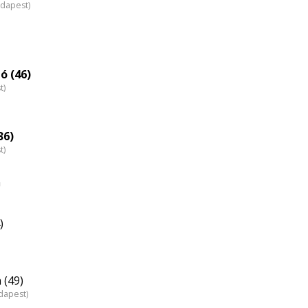
udapest)
ó (46)
t)
36)
t)
n
)
 (49)
dapest)