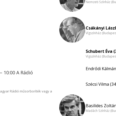
Nemzeti Színház (B
Csákányi Lászl
Vígszínház (Budapes
Schubert Éva (
Vígszínház (Budapes
Endrődi Kálmá
– 10:00 A Rádió
Szécsi Vilma (34
Magyar Rádió műsorboríték vagy a
Basilides Zoltán
Madách Színház (Bu