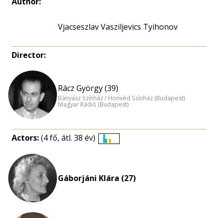
Author:
Vjacseszlav Vasziljevics Tyihonov
Director:
Rácz György (39)
Bányász Színház / Honvéd Színház (Budapest)
Magyar Rádió (Budapest)
Actors:
(4 fő, átl. 38 év)
Életkori
eloszlás
nagyítása
Gáborjáni Klára (27)