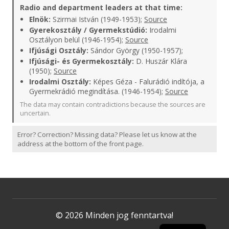
Radio and department leaders at that time:
Elnök:
Szirmai István (1949-1953);
Source
Gyerekosztály / Gyermekstúdió:
Irodalmi
Osztályon belül (1946-1954);
Source
Ifjúsági Osztály:
Sándor György (1950-1957);
Ifjúsági- és Gyermekosztály:
D. Huszár Klára
(1950);
Source
Irodalmi Osztály:
Képes Géza - Falurádió indítója, a
Gyermekrádió megindítása. (1946-1954);
Source
The data may contain contradictions because the sources are
uncertain.
Error? Correction? Missing data? Please let us know at the
address at the bottom of the front page.
© 2026 Minden jog fenntartva!