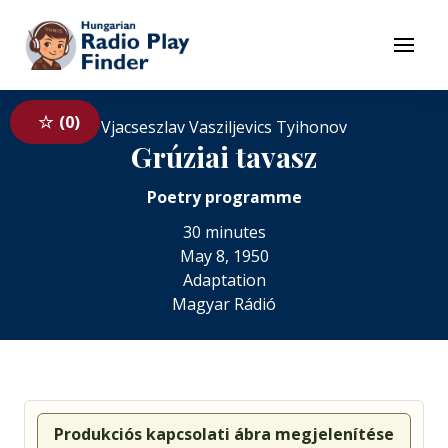
To navigation
To contents
Menu
0
Vjacseszlav Vasziljevics Tyihonov
Grúziai tavasz
Poetry programme
30 minutes
May 8, 1950
Adaptation
Magyar Rádió
Produkciós kapcsolati ábra megjelenítése