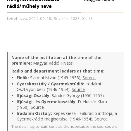
rádió/műhely neve
Létrehozva: 2021. 09. 28.; Revíziók: 2023. 01. 18.
Name of the institution at the time of the
premiere:
Magyar Rádió Hivatal
Radio and department leaders at that time:
Elnök:
Szirmai István (1949-1953);
Source
Gyerekosztály / Gyermekstúdió:
Irodalmi
Osztályon belül (1946-1954);
Source
Ifjúsági Osztály:
Sándor György (1950-1957);
Ifjúsági- és Gyermekosztály:
D. Huszár Klára
(1950);
Source
Irodalmi Osztály:
Képes Géza - Falurádió indítója, a
Gyermekrádió megindítása. (1946-1954);
Source
The data may contain contradictions because the sources are