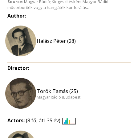
Source:
Magyar Rádió; Kiegészítésként Magyar Rádió
műsorboríték vagy a hangjáték konferálása
Author:
Halász Péter (28)
Director:
Török Tamás (25)
Magyar Rádió (Budapest)
Actors:
(8 fő, átl. 35 év)
Életkori
eloszlás