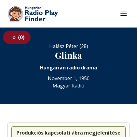
To navigation
To contents
Menu
0
Halász Péter (28)
Glinka
Hungarian radio drama
November 1, 1950
Magyar Rádió
Produkciós kapcsolati ábra megjelenítése