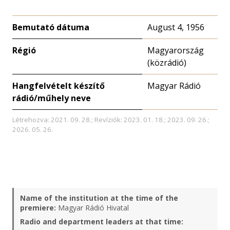
Bemutató dátuma
August 4, 1956
Régió
Magyarország
(közrádió)
Hangfelvételt készítő
Magyar Rádió
rádió/műhely neve
Létrehozva: 2021. 09. 28.; Revíziók: 2023. 01. 18.; 2023. 09. 26.;
2026. 05. 26.
Name of the institution at the time of the
premiere:
Magyar Rádió Hivatal
Radio and department leaders at that time: