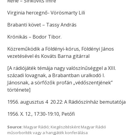
René – Sinkovits Imre
Virginia hercegnő- Vörösmarty Lili
Brabanti követ – Tassy András
Krónikás – Bodor Tibor.
Közreműködik a Földényi-kórus, Földényi János
vezetésével és Kováts Barna gitárral
[A rádiójáték témája nagy valószínűséggel a XIII.
századi lovagnak, a Brabantban uralkodó I.
Jánosnak, a sörfőzők profán „védőszentjének”
története]
1956. augusztus 4 20.22: A Rádiószínház bemutatója
1956. X. 12., 17:30-19:10, Petőfi
Source:
Magyar Rádió; Kiegészítésként Magyar Rádió
műsorboríték vagy a hangjáték konferálása