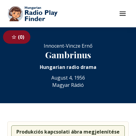
To navigation
To contents
Menu
0
Innocent-Vincze Ernő
Gambrinus
Hungarian radio drama
August 4, 1956
Magyar Rádió
Produkciós kapcsolati ábra megjelenítése