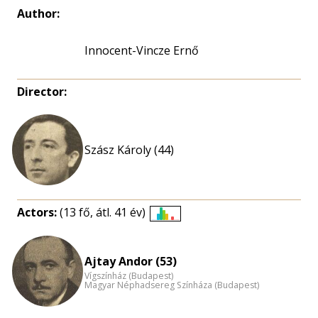
Author:
Innocent-Vincze Ernő
Director:
Szász Károly (44)
Actors:
(13 fő, átl. 41 év)
Életkori
eloszlás
nagyítása
Ajtay Andor (53)
Vígszínház (Budapest)
Magyar Néphadsereg Színháza (Budapest)