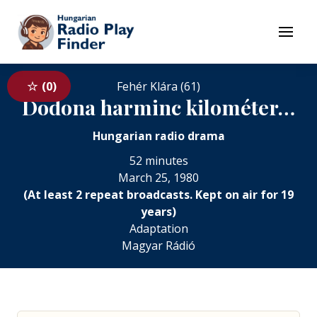
To navigation
To contents
Menu
0
Fehér Klára (61)
Dodona harminc kilométer…
Hungarian radio drama
52 minutes
March 25, 1980
(At least 2 repeat broadcasts. Kept on air for 19
years)
Adaptation
Magyar Rádió