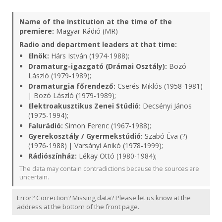
Name of the institution at the time of the
premiere:
Magyar Rádió (MR)
Radio and department leaders at that time:
Elnök:
Hárs István (1974-1988);
Dramaturg-igazgató (Drámai Osztály):
Bozó
László (1979-1989);
Dramaturgia főrendező:
Cserés Miklós (1958-1981)
| Bozó László (1979-1989);
Elektroakusztikus Zenei Stúdió:
Decsényi János
(1975-1994);
Falurádió:
Simon Ferenc (1967-1988);
Gyerekosztály / Gyermekstúdió:
Szabó Éva (?)
(1976-1988) | Varsányi Anikó (1978-1999);
Rádiószínház:
Lékay Ottó (1980-1984);
The data may contain contradictions because the sources are
uncertain.
Error? Correction? Missing data? Please let us know at the
address at the bottom of the front page.