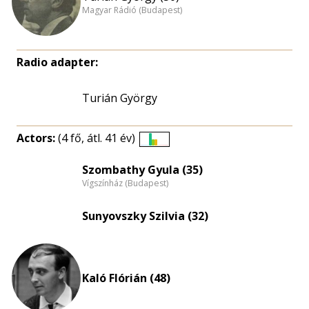
Magyar Rádió (Budapest)
Radio adapter:
Turián György
Actors:
(4 fő, átl. 41 év)
Életkori
eloszlás
Szombathy Gyula (35)
Vígszínház (Budapest)
nagyítása
Sunyovszky Szilvia (32)
Kaló Flórián (48)