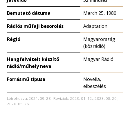
Játékidő
52 minutes
Bemutató dátuma
March 25, 1980
Rádiós műfaji besorolás
Adaptation
Régió
Magyarország
(közrádió)
Hangfelvételt készítő
Magyar Rádió
rádió/műhely neve
Forrásmű típusa
Novella,
elbeszélés
Létrehozva: 2021. 09. 28.; Revíziók: 2023. 01. 12.; 2023. 08. 20.;
2026. 05. 26.