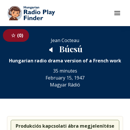
To navigation
To contents
Menu
0
Jean Cocteau
Búcsú
🔈
Hungarian radio drama version of a French work
35 minutes
February 15, 1947
Magyar Rádió
Produkciós kapcsolati ábra megjelenítése