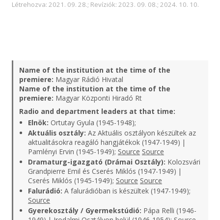
Létrehozva: 2021. 09. 28.; Revíziók: 2023. 09. 08.; 2024. 10. 10.
Name of the institution at the time of the
premiere:
Magyar Rádió Hivatal
Name of the institution at the time of the
premiere:
Magyar Központi Hiradó Rt
Radio and department leaders at that time:
Elnök:
Ortutay Gyula (1945-1948);
Aktuális osztály:
Az Aktuális osztályon készültek az
aktualitásokra reagáló hangjátékok (1947-1949) |
Pamlényi Ervin (1945-1949);
Source
Source
Dramaturg-igazgató (Drámai Osztály):
Kolozsvári
Grandpierre Emil és Cserés Miklós (1947-1949) |
Cserés Miklós (1945-1949);
Source
Source
Falurádió:
A falurádióban is készültek (1947-1949);
Source
Gyerekosztály / Gyermekstúdió:
Pápa Relli (1946-
1949) | Irodalmi Osztályon belül (1946-1954);
Source