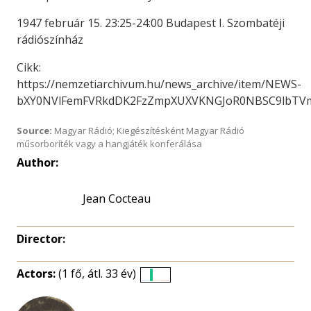
1947 február 15. 23:25-24:00 Budapest I. Szombatéji
rádiószínház
Cikk:
https://nemzetiarchivum.hu/news_archive/item/NEWS-
bXY0NVlFemFVRkdDK2FzZmpXUXVKNGJoR0NBSC9lbTV
Source:
Magyar Rádió; Kiegészítésként Magyar Rádió
műsorboríték vagy a hangjáték konferálása
Author:
Jean Cocteau
Director:
Actors:
(1 fő, átl. 33 év)
Életkori
eloszlás