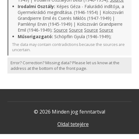
Irodalmi Osztály:
Képes Géza - Falurádió indítója, a
Gyermekrádió megindítása. (1946-1954) | Kolozsvári
Grandpierre Emil és Cserés Miklós (1947-1949) |
Pamlényi Ervin (1945-1949) | Kolozsvári Grandpierre
Emil (1946-1949);
Source
Source
Source
Source
Műsorigazgató:
Schöpflin Gyula (1946-1949);
The data may contain contradictions because the sources are
uncertain.
Error? Correction? Missing data? Please let us know at the
address at the bottom of the front page.
© 2026 Minden jog fenntartva!
Oldal tetejére