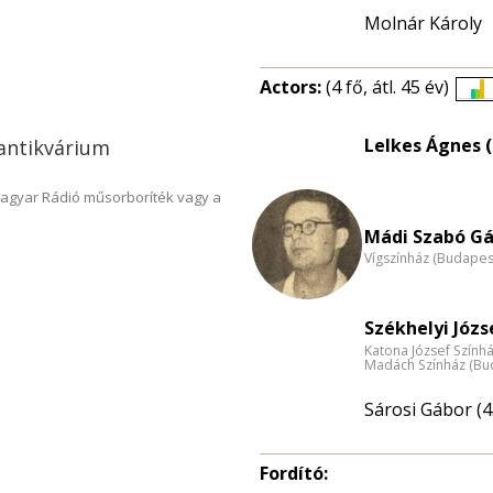
Molnár Károly
Actors:
(4 fő, átl. 45 év)
É
e
Lelkes Ágnes (
 antikvárium
n
Magyar Rádió műsorboríték vagy a
Mádi Szabó Gá
Vígszínház (Budapes
Székhelyi Józs
Katona József Szính
Madách Színház (Bu
Sárosi Gábor (4
Fordító: