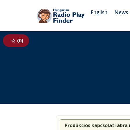
To navigation
To contents
English
News
0
Produkciós kapcsolati ábra