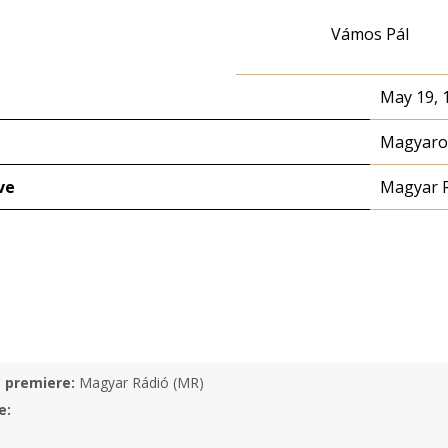
Vámos Pál
May 19, 
Magyaror
ve
Magyar 
e premiere:
Magyar Rádió (MR)
e: