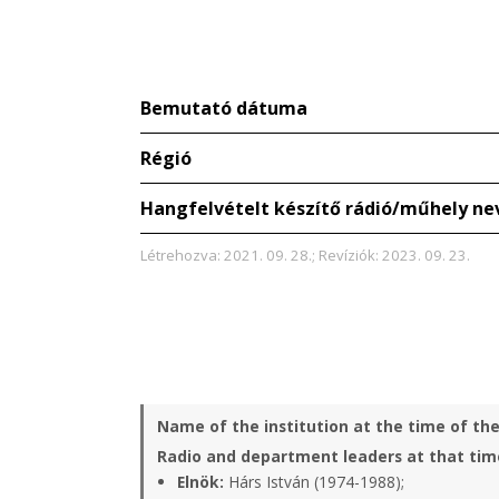
Bemutató dátuma
Régió
Hangfelvételt készítő rádió/műhely ne
Létrehozva: 2021. 09. 28.; Revíziók: 2023. 09. 23.
Name of the institution at the time of th
Radio and department leaders at that tim
Elnök:
Hárs István (1974-1988);