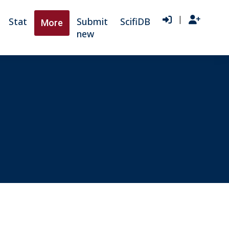
|
Stat
Submit
ScifiDB
More
new