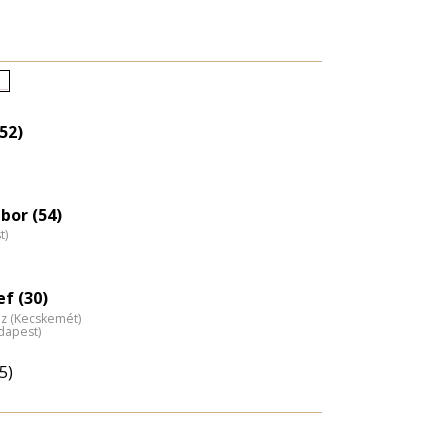
letkori
loszlás
52)
agyítása
bor (54)
t)
ef (30)
áz (Kecskemét)
dapest)
5)