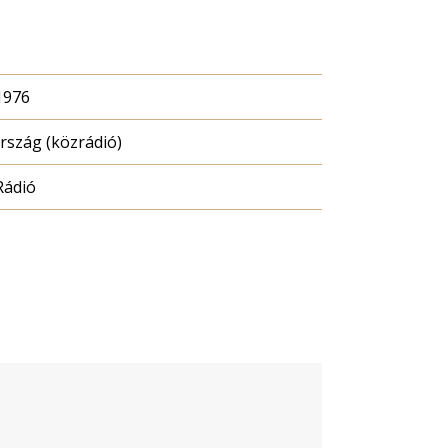
1976
szág (közrádió)
Rádió