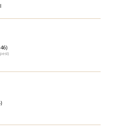
l
(46)
pest)
)