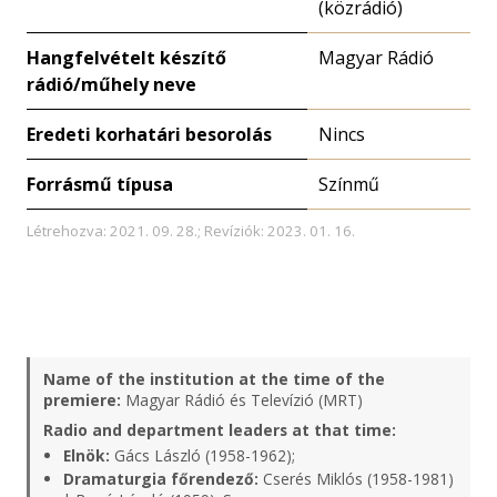
(közrádió)
Hangfelvételt készítő
Magyar Rádió
rádió/műhely neve
Eredeti korhatári besorolás
Nincs
Forrásmű típusa
Színmű
Létrehozva: 2021. 09. 28.; Revíziók: 2023. 01. 16.
Name of the institution at the time of the
premiere:
Magyar Rádió és Televízió (MRT)
Radio and department leaders at that time:
Elnök:
Gács László (1958-1962);
Dramaturgia főrendező:
Cserés Miklós (1958-1981)