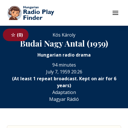
To navigation
To contents
Menu
0
Kós Károly
Budai Nagy Antal (1959)
Hungarian radio drama
94 minutes
July 7, 1959 20:26
(At least 1 repeat broadcast. Kept on air for 6
years)
Adaptation
Magyar Rádió