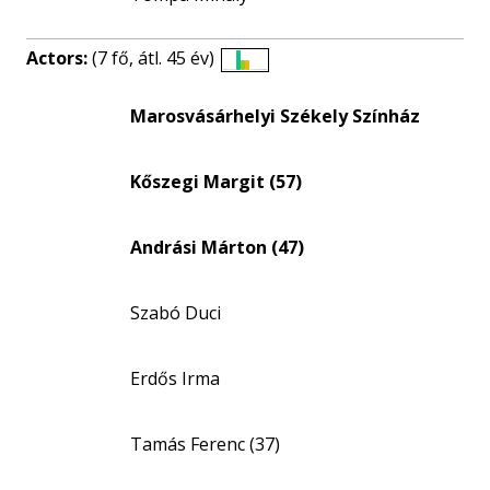
Actors:
(7 fő, átl. 45 év)
Életkori
eloszlás
Marosvásárhelyi Székely Színház
nagyítása
Kőszegi Margit (57)
Andrási Márton (47)
Szabó Duci
Erdős Irma
Tamás Ferenc (37)