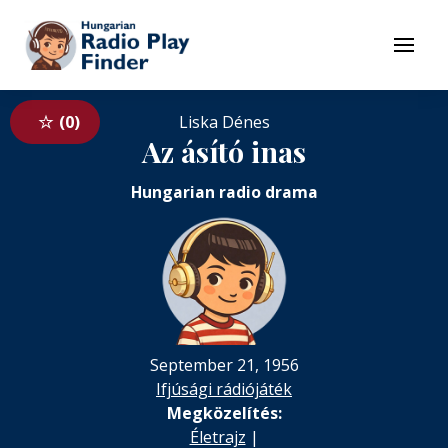
To navigation
To contents
Menu
0
Liska Dénes
Az ásító inas
Hungarian radio drama
September 21, 1956
Ifjúsági rádiójáték
Megközelítés:
Életrajz
|