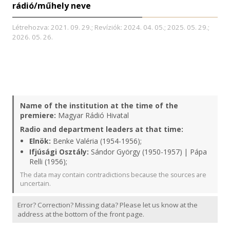
rádió/műhely neve
Létrehozva: 2021. 09. 29.; Revíziók: 2024. 04. 05.; 2025. 05. 29.;
2026. 05. 26.
Name of the institution at the time of the
premiere:
Magyar Rádió Hivatal
Radio and department leaders at that time:
Elnök:
Benke Valéria (1954-1956);
Ifjúsági Osztály:
Sándor György (1950-1957) | Pápa
Relli (1956);
The data may contain contradictions because the sources are
uncertain.
Error? Correction? Missing data? Please let us know at the
address at the bottom of the front page.