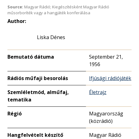
Source:
Magyar Rádió; Kiegészítésként Magyar Rádió
műsorboríték vagy a hangjáték konferálása
Author:
Liska Dénes
Bemutató dátuma
September 21,
1956
Rádiós műfaji besorolás
Ifjúsági rádiójáték
Szemléletmód, alműfaj,
Életrajz
tematika
Régió
Magyarország
(közrádió)
Hangfelvételt készítő
Magyar Rádió