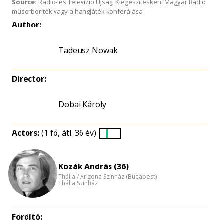
Source:
Rádió- és Televízió Újság; Kiegészítésként Magyar Rádió
műsorboríték vagy a hangjáték konferálása
Author:
Tadeusz Nowak
Director:
Dobai Károly
Actors:
(1 fő, átl. 36 év)
Életkori
eloszlás
nagyítása
Kozák András (36)
Thália / Arizona Színház (Budapest)
Thália Színház
Fordító: