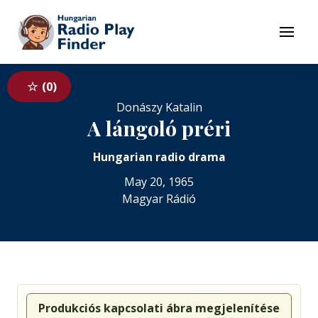
To navigation
To contents
Menu
0
Donászy Katalin
A lángoló préri
Hungarian radio drama
May 20, 1965
Magyar Rádió
Produkciós kapcsolati ábra megjelenítése