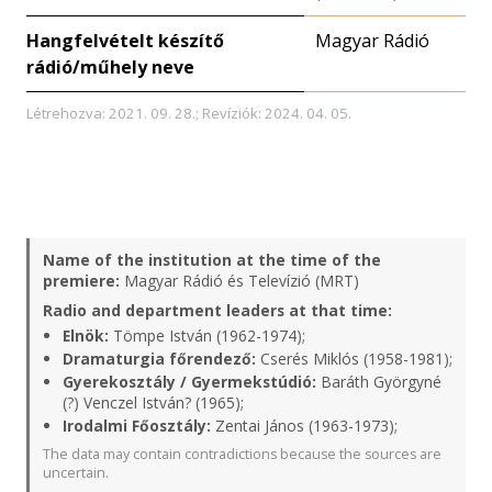
Hangfelvételt készítő
Magyar Rádió
rádió/műhely neve
Létrehozva: 2021. 09. 28.; Revíziók: 2024. 04. 05.
Name of the institution at the time of the
premiere:
Magyar Rádió és Televízió (MRT)
Radio and department leaders at that time:
Elnök:
Tömpe István (1962-1974);
Dramaturgia főrendező:
Cserés Miklós (1958-1981);
Gyerekosztály / Gyermekstúdió:
Baráth Györgyné
(?) Venczel István? (1965);
Irodalmi Főosztály:
Zentai János (1963-1973);
The data may contain contradictions because the sources are
uncertain.