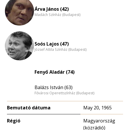
nagyítása
Árva János (42)
Madách Színház (Budapest)
Soós Lajos (47)
József Attila Színház (Budapest)
Fenyő Aladár (74)
Balázs István (63)
Fővárosi Operettszínház (Budapest)
Bemutató dátuma
May 20, 1965
Régió
Magyarország
(közrádió)