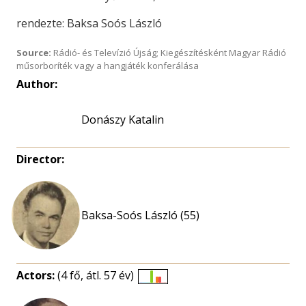
rendezte: Baksa Soós László
Source:
Rádió- és Televízió Újság; Kiegészítésként Magyar Rádió
műsorboríték vagy a hangjáték konferálása
Author:
Donászy Katalin
Director:
Baksa-Soós László (55)
Actors:
(4 fő, átl. 57 év)
Életkori
eloszlás