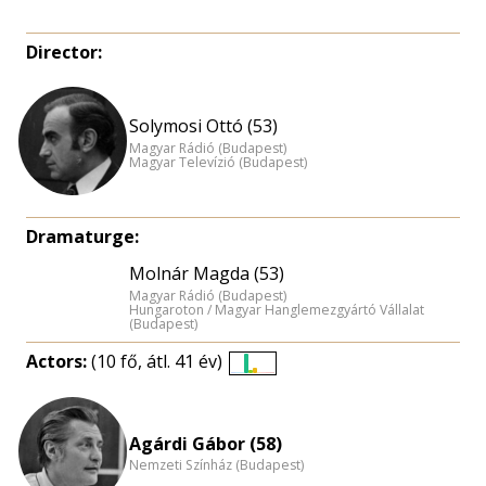
Director:
Solymosi Ottó (53)
Magyar Rádió (Budapest)
Magyar Televízió (Budapest)
Dramaturge:
Molnár Magda (53)
Magyar Rádió (Budapest)
Hungaroton / Magyar Hanglemezgyártó Vállalat
(Budapest)
Actors:
(10 fő, átl. 41 év)
Életkori
eloszlás
nagyítása
Agárdi Gábor (58)
Nemzeti Színház (Budapest)