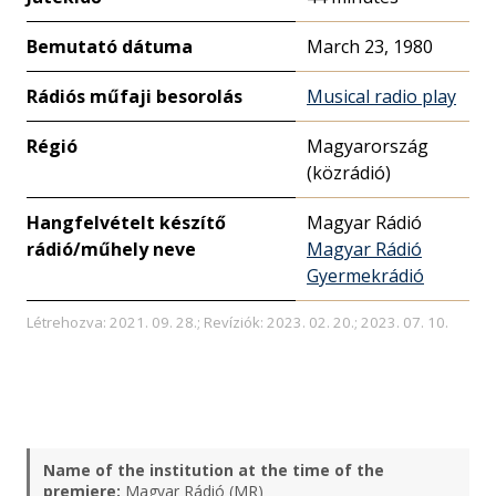
Bemutató dátuma
March 23, 1980
Rádiós műfaji besorolás
Musical radio play
Régió
Magyarország
(közrádió)
Hangfelvételt készítő
Magyar Rádió
rádió/műhely neve
Magyar Rádió
Gyermekrádió
Létrehozva: 2021. 09. 28.; Revíziók: 2023. 02. 20.; 2023. 07. 10.
Name of the institution at the time of the
premiere:
Magyar Rádió (MR)