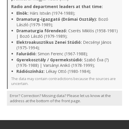
Radio and department leaders at that time:
Elnök:
Hárs István (1974-1988);
Dramaturg-igazgató (Drámai Osztály):
Bozó
László (1979-1989);
Dramaturgia főrendező:
Cserés Miklós (1958-1981)
| Bozó László (1979-1989);
Elektroakusztikus Zenei Stúdió:
Decsényi János
(1975-1994);
Falurádió:
Simon Ferenc (1967-1988);
Gyerekosztály / Gyermekstúdió:
Szabó Éva (?)
(1976-1988) | Varsányi Anikó (1978-1999);
Rádiószínház:
Lékay Ottó (1980-1984);
The data may contain contradictions because the sources are
uncertain.
Error? Correction? Missing data? Please let us know at the
address at the bottom of the front page.