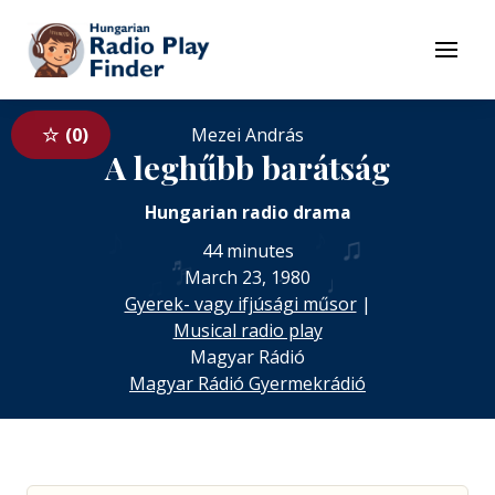
To navigation
To contents
Menu
0
Mezei András
A leghűbb barátság
Hungarian radio drama
♪
♪
♫
44 minutes
♬
♬
♪
March 23, 1980
♫
♩
Gyerek- vagy ifjúsági műsor
|
Musical radio play
Magyar Rádió
Magyar Rádió Gyermekrádió