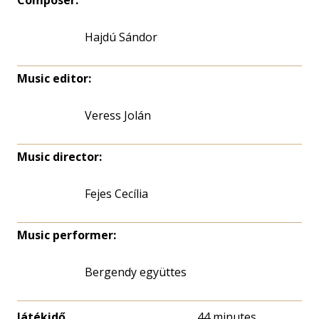
Composer:
Hajdú Sándor
Music editor:
Veress Jolán
Music director:
Fejes Cecília
Music performer:
Bergendy együttes
Játékidő
44 minutes