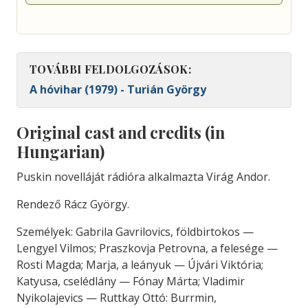
TOVÁBBI FELDOLGOZÁSOK:
A hóvihar (1979) - Turián György
Original cast and credits (in
Hungarian)
Puskin
novelláját
rá
dióra
alkalmazta
Virág
Andor.
Rendező
Rácz
György.
Személyek:
Gabrila
Gavrilo
vics,
földbirtokos
—
Lengyel
Vilmos;
Praszkovja
Petrovna,
a
felesége —
Rosti
Magda;
Marja,
a
leányuk —
Újvári
Viktó
ria;
Katyusa,
cselédlány —
Fónay
Márta;
Vladimir
Nyikolajevics —
Ruttkay
Ottó:
Burrmin,