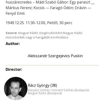
huszárezredes –
Mádi
Szabó
Gá
bor:
Egy
paraszt
__
Márkus
Ferenc;
Ko
csis
—
Faragó
Ödön;
Drávin
—
Fenyő
Emil.
1949.12.25. 11:30-12.00, Petőfi, 30 perc
Source:
Magyar Rádió; Kiegészítésként Magyar Rádió
műsorboríték vagy a hangjáték konferálása
Author:
Alekszandr Szergejevics Puskin
Director:
Rácz György (38)
Bányász Színház / Honvéd Színház (Budapest)
Magyar Rádió (Budapest)