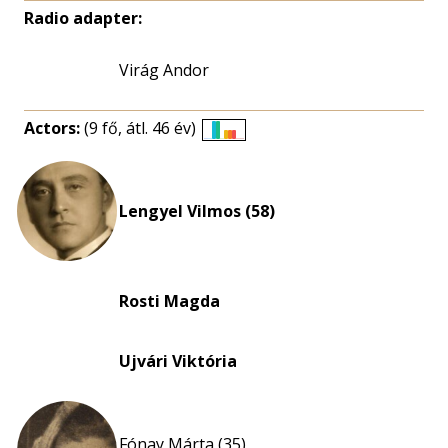
Radio adapter:
Virág Andor
Actors:
(9 fő, átl. 46 év)
Életkori
eloszlás
nagyítása
Lengyel Vilmos (58)
Rosti Magda
Ujvári Viktória
Fónay Márta (35)