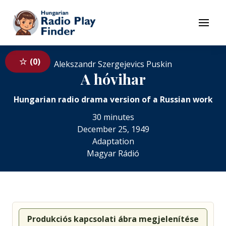
To navigation
To contents
Menu
0
Alekszandr Szergejevics Puskin
A hóvihar
Hungarian radio drama version of a Russian work
30 minutes
December 25, 1949
Adaptation
Magyar Rádió
Produkciós kapcsolati ábra megjelenítése