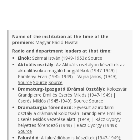
Name of the institution at the time of the
premiere:
Magyar Rádió Hivatal
Radio and department leaders at that time:
Elnök:
Szirmai István (1949-1953);
Source
Aktuális osztály:
Az Aktuális osztályon készültek az
aktualitásokra reagáló hangjátékok (1947-1949) |
Pamlényi Ervin (1945-1949) | Vajna János, (1949);
Source
Source
Source
Dramaturg-igazgató (Drámai Osztály):
Kolozsvári
Grandpierre Emil és Cserés Miklós (1947-1949) |
Cserés Miklós (1945-1949);
Source
Source
Dramaturgia főrendező:
Egyesült az irodalmi
osztály a drámaival Kolozsvári- Grandpierre Emil és
Cserés Miklós vezetése alatt. (1949) | Rácz György
helyettes főrendező (1949) | Rácz György (1949);
Source
Falurádió:
A falurádióban is készültek (1947-1949);