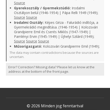
Source
Gyerekosztály / Gyermekstúdió:
Irodalmi
Osztályon belül (1946-1954) | Pápa Relli 1949 (1949);
Source
Source
Irodalmi Osztály:
Képes Géza - Falurádió indítója, a
Gyermekrádió megindítása. (1946-1954) | Kolozsvári
Grandpierre Emil és Cserés Miklós (1947-1949) |
Pamlényi Ervin (1945-1949) | Újhelyi Szilárd (1949);
Source
Source
Source
Műsorigazgató:
Kolozsvári Grandpierrre Emil (1949);
The data may contain contradictions because the sources are
uncertain.
Error? Correction? Missing data? Please let us know at the
address at the bottom of the front page.
© 2026 Minden jog fenntartva!